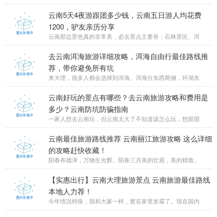
云南5天4夜游跟团多少钱，云南五日游人均花费
1200，驴友亲历分享
云南那边景色真的非常美，必去景点主要有：石林景区、洱
去云南洱海旅游详细攻略，洱海自由行最佳路线推
荐，带你避免所有坑
来大理，很多人都会选择到洱海。洱海分东西两侧，环湖东
云南好玩的景点有哪些？去云南旅游攻略和费用是
多少？云南防坑防骗指南
一家人想去云南玩，但云南太大了不知道该怎么玩，想跟团
云南最佳旅游路线推荐 云南丽江旅游攻略 这么详细
的攻略赶快收藏！
阳春布德泽，万物生光辉。阳春三月美的壮观，美的精致。
【实惠出行】云南大理旅游景点 云南旅游最佳路线
本地人力荐！
今年情况特殊，我和大家一样，窝在家里发霉了。现在国内