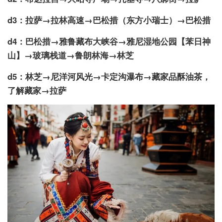
d3：拉萨→拉林高速→巴松措（东方小瑞士）→巴松措
d4：巴松措→雅鲁藏布大峡谷→雅尼湿地公园【苯日神
山】→玻璃栈道→鲁朗林海→林芝
d5：林芝→尼洋河风光→卡定沟瀑布→藏家品酥油茶，
了解藏家→拉萨