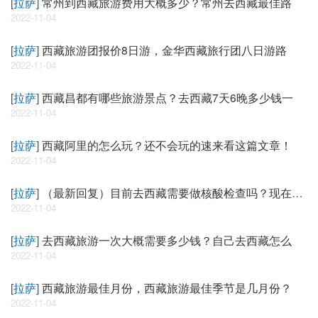
[
拉萨
]
常州到西藏旅游费用大概多少？常州去西藏最佳路
2022-11-04
[
拉萨
]
西藏旅游团报价8日游，金华西藏旅行团八日游路
2022-11-04
[
拉萨
]
西藏昌都有哪些旅游景点？去西藏7天6晚多少钱一
2022-11-04
[
拉萨
]
西藏阿里的怎么玩？还不会玩的速来看这篇文章！
2022-11-04
[
拉萨
]
（最新回复）目前去西藏需要做核酸检查吗？现在去
西
2022-11-04
[
拉萨
]
去西藏旅游一次大概需要多少钱？自己去西藏怎么
2022-11-04
[
拉萨
]
西藏旅游最佳月份，西藏旅游最佳季节是几月份？
2022-11-04