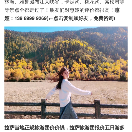
林海、雅鲁藏布江大峡谷，卡定沟、桃花沟、索松村等
等景点全都走过了！朋友们对惠娅的评价都很高！
惠
娅：139 8999 9269(←点击复制加好友，免费咨询)
拉萨当地正规旅游团价价钱，拉萨旅游团报价五日游多