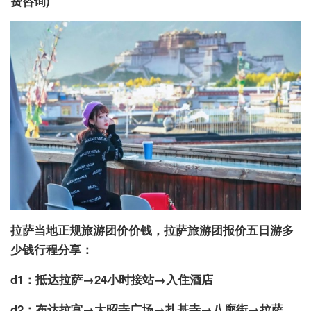
费咨询)
拉萨当地正规旅游团价价钱，拉萨旅游团报价五日游多
少钱行程分享：
d1：抵达拉萨→24小时接站→入住酒店
d2：布达拉宫→大昭寺广场→扎基寺→八廓街→拉萨