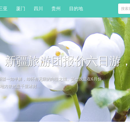
三亚
厦门
四川
贵州
目的地
，新疆旅游团报价六日游
新疆一知半解，却怀有无限的向往之情。第一次是在6月份
方依然是千里冰封...