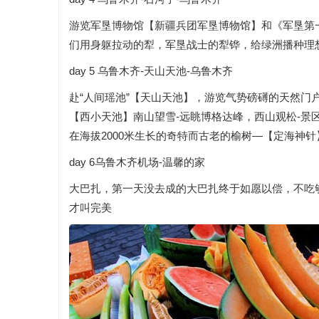
游览军垦博物馆【新疆兵团军垦博物馆】和《军垦第
们用身躯拉动的犁，军垦战士的犁铧，给绿洲播种理
day 5 乌鲁木齐-天山天池-乌鲁木齐
赴“人间瑶池”【天山天池】，游览气势磅礡的天然门户
【西小天池】南山望雪-远眺博格达峰，西山观松-景
在海拔2000米生长的奇特而古老的榆树—【定海神
day 6乌鲁木齐机场-温馨的家
大巴扎，第一天没去成的大巴扎终于如愿以偿，不吃
才叫完美