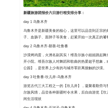
新疆旅游团报价六日游
行程安排分享：
day 1 乌鲁木齐
乌鲁木齐是新疆美食的核心，这里可以品尝到正宗的
子、血肠子、面肺子等美食，赶紧开始一次真正的饕
day 2 乌鲁木齐-鄯善-吐鲁番
沙漠烤鸡蛋，火洲名副其实！维吾尔族小姐姐跳起舞
开小院。维吾尔族人对舞蹈和歌曲的热爱超乎想象，
公园】，是世界上少有的与城市零距离接触的沙漠。
day 3 吐鲁番-坎儿井-乌鲁木齐
游览古代三大工程之一的【坎儿井】，凝聚着勤劳与
尔族风情，品尝各种新疆时令水果，后自由游览【坎
闲生活现状
day 4 乌鲁木齐-石河子-乌鲁木齐