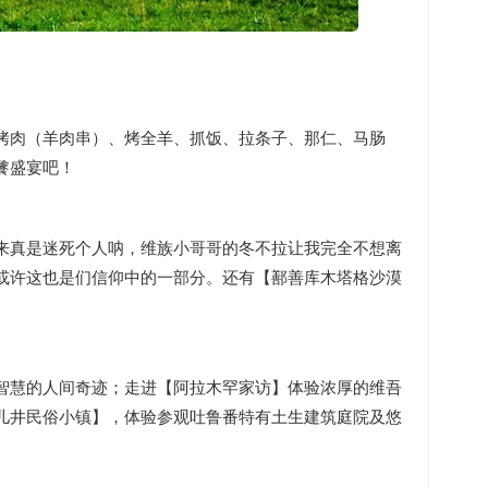
烤肉（羊肉串）、烤全羊、抓饭、拉条子、那仁、马肠
餮盛宴吧！
来真是迷死个人呐，维族小哥哥的冬不拉让我完全不想离
或许这也是们信仰中的一部分。还有【鄯善库木塔格沙漠
智慧的人间奇迹；走进【阿拉木罕家访】体验浓厚的维吾
儿井民俗小镇】，体验参观吐鲁番特有土生建筑庭院及悠