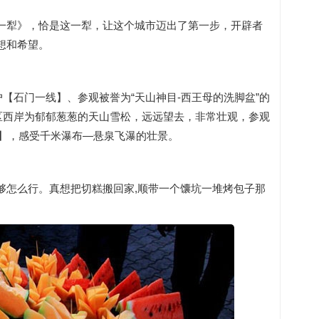
一犁》，恰是这一犁，让这个城市迈出了第一步，开辟者
想和希望。
【石门一线】、参观被誉为“天山神目-西王母的洗脚盆”的
区西岸为郁郁葱葱的天山雪松，远远望去，非常壮观，参观
针】，感受千米瀑布—悬泉飞瀑的壮景。
够怎么行。真想把切糕搬回家,顺带一个馕坑一堆烤包子那