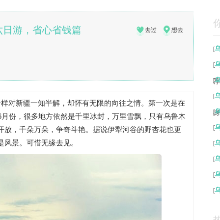
六日游，省心省钱篇
去过
想去
[
[
荐
[
[
一样对新疆一知半解，却怀有无限的向往之情。第一次是在
身
[
6月份，很多地方依然是千里冰封，万里雪飘，只有乌鲁木
[
开放，千朵万朵，争奇斗艳。据说伊犁河谷的野杏花也更
是风景。可惜无缘去见。
[
[
[
[