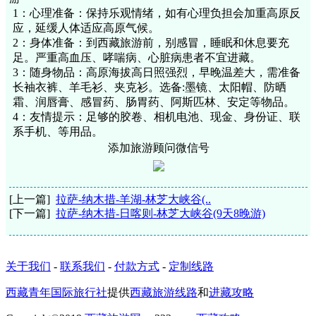
1：心理准备：保持乐观情绪，如有心理负担会加重高原反
应，延缓人体适应高原气候。
2：身体准备：到西藏旅游前，别感冒，睡眠和休息要充
足。严重高血压、哮喘病、心脏病患者不宜进藏。
3：随身物品：高原海拔高日照强烈，早晚温差大，需准备
长袖衣裤、羊毛衫、夹克衫。选备:墨镜、太阳帽、防晒
霜、润唇膏、感冒药、肠胃药、阿斯匹林、安定等物品。
4：友情提示：足够的胶卷、相机电池、现金、身份证、联
系手机、等用品。
添加旅游顾问微信号
[上一篇]
拉萨-纳木措-羊湖-林芝大峡谷(..
[下一篇]
拉萨-纳木措-日喀则-林芝大峡谷(9天8晚游)
关于我们
-
联系我们
-
付款方式
-
定制线路
西藏青年国际旅行社
提供
西藏旅游线路
和
进藏攻略