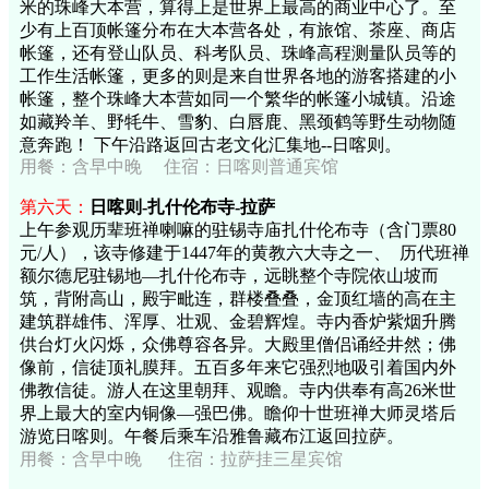
米的珠峰大本营，算得上是世界上最高的商业中心了。至
少有上百顶帐篷分布在大本营各处，有旅馆、茶座、商店
帐篷，还有登山队员、科考队员、珠峰高程测量队员等的
工作生活帐篷，更多的则是来自世界各地的游客搭建的小
帐篷，整个珠峰大本营如同一个繁华的帐篷小城镇。沿途
如藏羚羊、野牦牛、雪豹、白唇鹿、黑颈鹤等野生动物随
意奔跑！ 下午沿路返回古老文化汇集地--日喀则。
用餐：含早中晚 住宿：日喀则普通宾馆
第六天：
日喀则-扎什伦布寺-拉萨
上午参观历辈班禅喇嘛的驻锡寺庙扎什伦布寺（含门票80
元/人），该寺修建于1447年的黄教六大寺之一、 历代班禅
额尔德尼驻锡地—扎什伦布寺，远眺整个寺院依山坡而
筑，背附高山，殿宇毗连，群楼叠叠，金顶红墙的高在主
建筑群雄伟、浑厚、壮观、金碧辉煌。寺内香炉紫烟升腾
供台灯火闪烁，众佛尊容各异。大殿里僧侣诵经井然；佛
像前，信徒顶礼膜拜。五百多年来它强烈地吸引着国内外
佛教信徒。游人在这里朝拜、观瞻。寺内供奉有高26米世
界上最大的室内铜像—强巴佛。瞻仰十世班禅大师灵塔后
游览日喀则。午餐后乘车沿雅鲁藏布江返回拉萨。
用餐：
含早中晚
住宿：拉萨挂三星宾馆