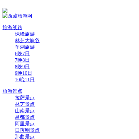
旅游线路
珠峰旅游
林芝大峡谷
羊湖旅游
6晚7日
7晚8日
8晚9日
9晚10日
10晚11日
旅游景点
拉萨景点
林芝景点
山南景点
昌都景点
阿里景点
日喀则景点
那曲景点