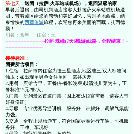
第七天：
送团（拉萨-火车站或机场），返回温馨的家
早餐后退房，由司机到酒店接客人赴拉萨火车站或机场送
团，带着藏区给您的感动和美好回忆，告别圣地西藏，结
束愉快的
西藏旅游
旅程，欢迎您再来美丽的西藏，扎西德
勒！
用餐：
含早
住宿：无
--------------------------拉萨-珠峰(7天6晚游)线路，全程结束！--
-------------------------
接待标准：
团费所含项目：
1.住宿：拉萨市内住宿为挂三星酒店,地区准三,双人标准间,
独卫；如出现单男单女住单间，需补房差。
2.用餐：宾馆含早，正餐(午餐和晚餐)以清淡川菜为主，正
餐标准15元/餐/人。
3.门票：所列景区首道门票（因上布达拉宫需要，请客人带
好身份证）
4.导服：专业优秀导游讲解，服务好、讲解好、调解气氛能
力强。
5.交通：全程正规旅游车，符合国家标准运行车辆，司机服
务好、干净、车况好
6.保险：旅行社责任险、车位险