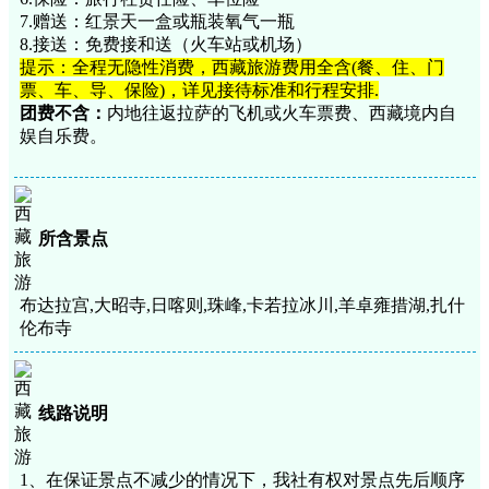
7.赠送：红景天一盒或瓶装氧气一瓶
8.接送：免费接和送（火车站或机场）
提示：全程无隐性消费，西藏旅游费用全含(餐、住、门
票、车、导、保险)，详见接待标准和行程安排.
团费不含：
内地往返拉萨的飞机或火车票费、西藏境内自
娱自乐费。
所含景点
布达拉宫,大昭寺,日喀则,珠峰,卡若拉冰川,羊卓雍措湖,扎什
伦布寺
线路说明
1、在保证景点不减少的情况下，我社有权对景点先后顺序