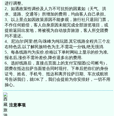
进行调整。
2、如遇政策性调价及人力不可抗拒的因素如（天气、洪
水、道路、交通等）所增加的费用，均由客人自己承担。
3、以上景点如因政策原因不能参观，旅行社只退回门票，
不作任何赔偿，客人自身原因未能完成全部游览项目，或
提前返回出发地，将被视为自动放弃旅游，客人所交团费
均不退还。
4、尼泊尔\阿里\然乌\珠峰为纯玩团.其它线路全程共三个左
右特色店,以了解民族特色为主,不需花一分钱,绝无强消.
5、每条线路均为实价.价格以下单时网站上显示的价为准,
报名后,涨价不需补差价,降价退多出的费用.
6、选好线路后，直接点页面上的支付宝报团(公司帐号)，
团费在抵达拉萨当面签合同时现付。下单后把你们的身份
证号、姓名、手机号、抵达和离开拉萨日期、车次或航班
号告诉我们，就OK了，我们会提前为你安排好，一切不用
操心。
注意事项