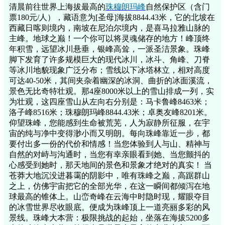
清晨前往世界上海拔最高的
珠穆朗玛峰
自然保护区（含门
票180元/人），藏语意为[圣母]海拔8844.43米，它的北坡在
西藏日喀则境内，南坡在尼泊尔境内，是喜马拉雅山脉的
主峰。地球之巅！一个你可以将灵魂储存的地方！峰顶终
年积雪，远望冰川悬垂，银峰高耸，一派圣洁景象。珠峰
脚下发育了许多规模巨大的现代冰川，冰斗、角峰、刀脊
等冰川地貌现象广泛分布；雪线以下冰塔林立，相对高度
可达40-50米，其间夹杂着幽深的冰洞、曲折的冰面溪流，
景色无比奇特壮观。那4座8000米以上的雪山排成一列，实
为壮观，这四座雪山从左向右分别是：马卡鲁峰8463米；
洛子峰8516米；珠穆朗玛峰8844.43米；卓奥友峰8201米。
仰望珠峰，您能感到生命被荒芜，人为寂静所征服，在宇
宙的纯与净中变得渺小而又明朗。每向珠峰靠近一步，都
要付出多一份的代价和情感！当您体验到人与山、精神与
自然的对峙与沟通时，当您有幸亲眼看到她、当您颤抖的
心感受到她时，那天地间的景色和景象才绝对的真实！ 当
苍莽大地沉没进暮霭的阴影中，唯有珠峰之巅，高踞群山
之上，仿佛宇宙把它的全部光华，在这一瞬间都倾泻在地
球最高的锥体上。山峦奇峰在云海中时隐时现，耀眼夺目
的冰雪世界尽收眼底。便成为珠峰顶上一道亮丽多彩的风
景线。珠峰大本营：极限挑战的起始，坐落在海拔5200多