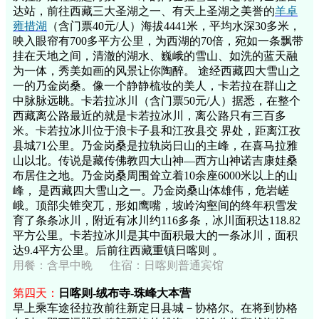
达站，前往西藏三大圣湖之一、有天上圣湖之美誉的
羊卓
雍措湖
（含门票40元/人）海拔4441米，平均水深30多米，
映入眼帘有700多平方公里，为西湖的70倍，宛如一条飘带
挂在天地之间，清澈的湖水、巍峨的雪山、如洗的蓝天融
为一体，秀美如画的风景让你陶醉。 途经西藏四大雪山之
一的乃金岗桑。像一个静静梳妆的美人，卡若拉在群山之
中脉脉远眺。卡若拉冰川（含门票50元/人）据悉，在整个
西藏离公路最近的就是卡若拉冰川，离公路只有三百多
米。卡若拉冰川位于浪卡子县和江孜县交 界处，距离江孜
县城71公里。乃金岗桑是拉轨岗日山的主峰，在喜马拉雅
山以北。传说是藏传佛教四大山神—西方山神诺吉康娃桑
布居住之地。乃金岗桑周围耸立着10余座6000米以上的山
峰， 是西藏四大雪山之一。乃金岗桑山体雄伟，危岩嵯
峨。顶部尖锥突兀，形如鹰嘴，坡岭沟壑间的终年积雪发
育了条条冰川，附近有冰川约116多条，冰川面积达118.82
平方公里。卡若拉冰川是其中面积最大的一条冰川，面积
达9.4平方公里。后前往西藏重镇日喀则 。
用餐：
含早中晚
住宿：日喀则普通宾馆
第四天：
日喀则-绒布寺-珠峰大本营
早上乘车途径拉孜前往新定日县城－协格尔。在将到协格