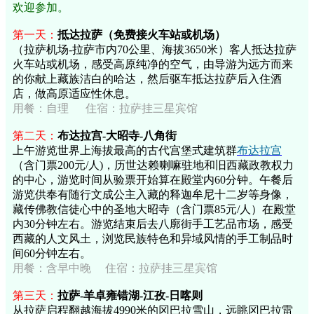
欢迎参加。
第一天：
抵达拉萨（免费接火车站或机场）
（拉萨机场-拉萨市内70公里、海拔3650米）客人抵达拉萨
火车站或机场，感受高原纯净的空气，由导游为远方而来
的你献上藏族洁白的哈达，然后驱车抵达拉萨后入住酒
店，做高原适应性休息。
用餐：自理 住宿：拉萨挂三星宾馆
第二天：
布达拉宫-大昭寺-八角街
上午游览世界上海拔最高的古代宫堡式建筑群
布达拉宫
（含门票200元/人)，历世达赖喇嘛驻地和旧西藏政教权力
的中心，游览时间从验票开始算在殿堂内60分钟。午餐后
游览供奉有随行文成公主入藏的释迦牟尼十二岁等身像，
藏传佛教信徒心中的圣地大昭寺（含门票85元/人）在殿堂
内30分钟左右。游览结束后去八廓街手工艺品市场，感受
西藏的人文风土，浏览民族特色和异域风情的手工制品时
间60分钟左右。
用餐：
含早中晚
住宿：拉萨挂三星宾馆
第三天：
拉萨-羊卓雍错湖-江孜-日喀则
从拉萨启程翻越海拔4990米的冈巴拉雪山，远眺冈巴拉雷