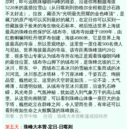
尔时，即可远眺珠穆朗玛峰的雄姿。沿途你将翻越海拔
5220米的嘉措拉雪山（从日喀则到协格尔全程都是沙石路
不太好走）。拉孜，藏语为“光明最先照耀的金色峰顶”，是
藏刀的原产地可以买到最好的藏刀，在定日你可以买到一
些藏族孩子捡来的海生物化石标本。稍后抵达世界上海拔
最高的珠峰自然保护区-绒布寺。绒布寺始建于1899年，由
红教喇嘛阿旺丹增罗布创建，海拔4980米。它是世界上海
拔最高的寺庙，所以景观绝妙。这里曾一度住着500名僧人
与尼姑。世界海拔最高的寺庙。该寺距离珠峰顶约20公
里，很多登山专家认为绒布寺所在地正是观看珠穆朗玛峰
的最佳位置。绒布寺山脚下的绒布河，是珠蜂北坡的三大
冰川，即东、中、西绒布三条冰川的雪融水汇集而成的冰
川河流。冰川形态冰塔林，千万座冰峰，千姿百态、绚丽
晶莹、巍然屹立。这里的天空碧蓝如洗，一尘不染，大气
稀薄，却透明似镜。从绒布寺至冰川底部，沿途乳石峥
嵘，风光奇异，气氛神秘，犹如进入到气象万千的高山城
堡。从这里向南眺望，可以看到珠峰山体像一座巨大的金
字塔，巍然屹立在群峰之间，令人望而生畏，有幸还可以
看到有如生命之火般飘荡的珠峰旗云。
用餐：含早中晚 住宿：珠峰大本营帐篷或招待所
第五天：
珠峰大本营-定日-日喀则