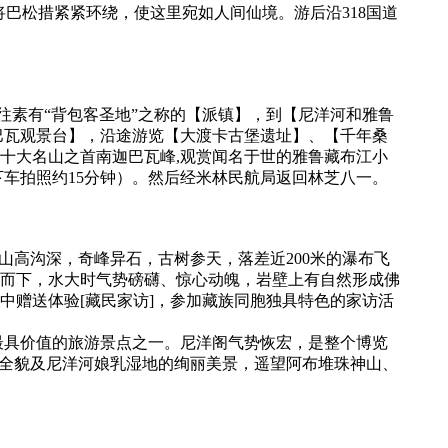
将巴松措紧紧环绕，使这里宛如人间仙境。游后沿318国道
前往素有“背包客圣地”之称的【派镇】，到【尼洋河和雅鲁
迦巴瓦观景台】，沿途游览【大渡卡古堡遗址】、【千年桑
国十大名山之首南迦巴瓦峰,观赏闻名于世的雅鲁藏布江小
车拍照约15分钟）。然后经米林民航局返回林芝八一。
，山高沟深，奇峰异石，古树参天，落差近200米的瀑布飞
而下，水大时气势磅礴、惊心动魄，岩壁上有自然形成佛
中赠送体验[藏民家访]，参加藏族同胞独具特色的家访活
最具价值的旅游景点之一。尼洋阁气势恢宏，是整个博览
镇全貌及尼洋河娘乳湿地的绚丽美景，遥望阿布堆珠神山、