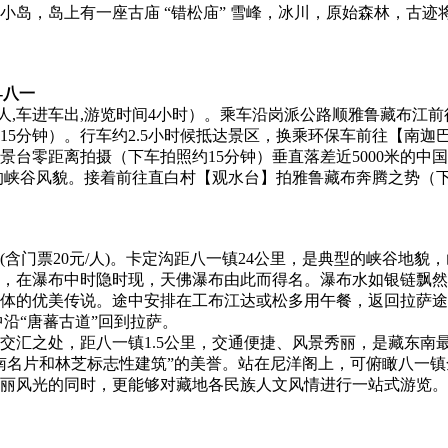
岛，岛上有一座古庙 “错松庙” 雪峰，冰川，原始森林，古迹
-八一
元/人,车进车出,游览时间4小时）。乘车沿岗派公路顺雅鲁藏布江
15分钟）。行车约2.5小时候抵达景区，换乘环保车前往【南
景台零距离拍摄（下车拍照约15分钟）垂直落差近5000米的中
的峡谷风貌。接着前往直白村【观水台】拍雅鲁藏布奔腾之势（下
含门票20元/人)。卡定沟距八一镇24公里，是典型的峡谷地貌
，在瀑布中时隐时现，天佛瀑布由此而得名。瀑布水如银链飘然
体的优美传说。途中安排在工布江达或松多用午餐，返回拉萨途
沿“唐蕃古道”回到拉萨。
交汇之处，距八一镇1.5公里，交通便捷、风景秀丽，是藏东南
南名片和林芝标志性建筑”的美誉。站在尼洋阁上，可俯瞰八一
丽风光的同时，更能够对藏地各民族人文风情进行一站式游览。