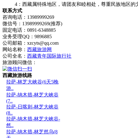
4：西藏属特殊地区，请团友和睦相处，尊重民族地区的
联系方式
咨询电话：13989999269
微信号：13989999269
(推荐)
固定电话：0891-6348885
业务受理QQ：9896885
公司邮箱：xzcyts@qq.com
网站名称：
西藏旅游网
公司全名：
西藏青年国际旅行社
旅游顾问微信：
西藏旅游线路
拉萨-林芝大峡谷(6天5晚
游..
拉萨-纳木措-林芝大峡谷
(7..
拉萨-日喀则-林芝大峡谷
(8..
拉萨-纳木措-林芝大峡谷-
然..
拉萨-纳木措-林芝然乌(8