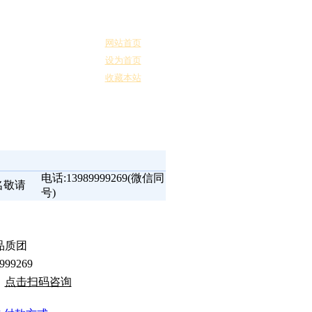
网站首页
设为首页
收藏本站
电话:
13989999269
(微信同
前五天以上...2019.5.24
号)
品质团
999269
：
点击扫码咨询