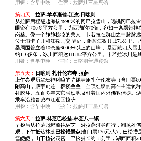
用餐：
含早中晚
住宿：拉萨挂三星宾馆
第四天：
拉萨-羊卓雍错-江孜-日喀则
从拉萨启程翻越海拔4990米的冈巴拉雪山，远眺冈巴拉
眼帘有700多平方公里，为西湖的70倍，宛如一条飘带
岗桑。像一个静静梳妆的美人，卡若拉在群山之中脉脉远
位于浪卡子县和江孜县交 界处，距离江孜县城71公里
桑周围耸立着10余座6000米以上的山峰， 是西藏四
约116多条，冰川面积达118.82平方公里。卡若拉冰川
用餐：
含早中晚
住宿：日喀则普通宾馆
第五天：
日喀则-扎什伦布寺-拉萨
上午参观历辈班禅喇嘛的驻锡寺庙扎什伦布寺（含门票80
附高山，殿宇毗连，群楼叠叠，金顶红墙的高在主建筑群
礼膜拜。五百多年来它强烈地吸引着国内外佛教信徒。游
乘车沿雅鲁藏布江返回拉萨。
用餐：
含早中晚
住宿：拉萨挂三星宾馆
第六天：
拉萨-林芝巴松措-林芝八一镇
早餐后从拉萨起程前往林芝，沿拉萨河谷前行，翻越雄伟
观，下午抵达林芝
巴松错景点
(含门票170元/人)，巴
雪皑皑，山下植被茂密，巴松措长约18公里，湖面面积2