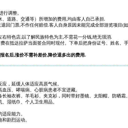
进行调整。
、道路、交通等）所增加的费用,均由客人自己承担.
只退回门票,不作任何赔偿.客人自身原因未能完成全部游览项目(
左右特色店,以了解民族特色为主,不需花一分钱,绝无强消.
，团费在抵达拉萨当面签合同时现付。下单后把身份证号、姓名、
报名后,涨价不需补差价,降价退多出的费用.
反应，延缓人体适应高原气候。
高血压、哮喘病、心脏病患者不宜进藏。
备长袖衣裤、羊毛衫、夹克衫，同时带好墨镜、太阳帽、防晒霜
机、湿纸巾、个人卫生用品。
的适应能力。
跑和剧烈运动。