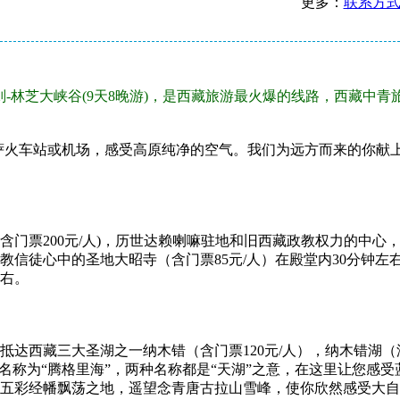
更多：
联系方
则-林芝大峡谷(9天8晚游)，是西藏旅游最火爆的线路，西藏中青
达拉萨火车站或机场，感受高原纯净的空气。我们为远方而来的你
含门票200元/人)，历世达赖喇嘛驻地和旧西藏政教权力的中心
教信徒心中的圣地大昭寺（含门票85元/人）在殿堂内30分钟
左右。
抵达西藏三大圣湖之一纳木错（含门票120元/人），纳木错湖（
名称为“腾格里海”，两种名称都是“天湖”之意，在这里让您感
五彩经幡飘荡之地，遥望念青唐古拉山雪峰，使你欣然感受大自