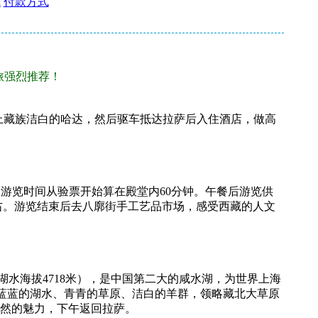
式
付款方式
旅强烈推荐！
献上藏族洁白的哈达，然后驱车抵达拉萨后入住酒店，做高
，游览时间从验票开始算在殿堂内60分钟。午餐后游览供
左右。游览结束后去八廓街手工艺品市场，感受西藏的人文
湖水海拔4718米），是中国第二大的咸水湖，为世界上海
受蓝蓝的湖水、青青的草原、洁白的羊群，领略藏北大草原
然的魅力，下午返回拉萨。