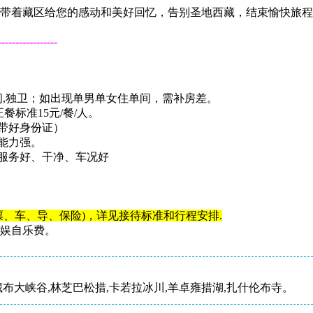
带着藏区给您的感动和美好回忆，告别圣地西藏，结束愉快旅程
-------------
准间,独卫；如出现单男单女住单间，需补房差。
餐标准15元/餐/人。
人带好身份证）
能力强。
机服务好、干净、车况好
票、车、导、保险)，详见接待标准和行程安排.
娱自乐费。
藏布大峡谷,林芝巴松措,卡若拉冰川,羊卓雍措湖,扎什伦布寺。