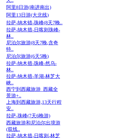
天..
阿里8日游(南进南出)
阿里13日游(大北线)
拉萨-纳木错-珠峰(8天7晚..
拉萨-纳木措-日喀则珠峰-
林..
尼泊尔旅游(8天7晚,含奇
特..
尼泊尔旅游(6天5晚)
拉萨-纳木措-珠峰-然乌-
林..
拉萨-纳木措-羊湖-林芝大
峡..
西宁到西藏旅游_西藏全
景游+..
上海到西藏旅游,13天行程
安..
拉萨-珠峰(7天6晚游)
西藏旅游和尼泊尔出境游
(双线..
拉萨-纳木措-日喀则-林芝