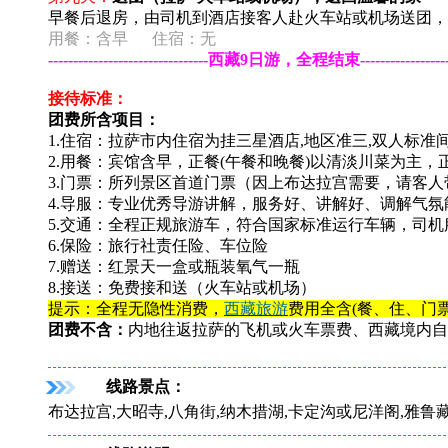
早餐后退房，由司机到酒店接客人赴火车站或机场送团，
用餐：
含早
住宿：无
--------------------------------西藏9日游，全程结束---------------------
接待标准：
团费所含项目：
1.住宿：拉萨市内住宿为挂三星酒店,地区准三,双人标
2.用餐：宾馆含早，正餐(午餐和晚餐)以清淡川菜为主，正
3.门票：所列景区首道门票（因上布达拉宫需要，请客
4.导服：专业优秀导游讲解，服务好、讲解好、调解气氛
5.交通：全程正规旅游车，符合国家标准运行车辆，司
6.保险：旅行社责任险、车位险
7.赠送：红景天一盒或瓶装氧气一瓶
8.接送：免费接和送（火车站或机场）
提示：全程无隐性消费，
西藏旅游
费用全含(餐、住、门
团费不含：
内地往返拉萨的飞机或火车票费、西藏境内自
线路景点：
布达拉宫,大昭寺,八角街,纳木措湖,卡定沟或尼洋阁,雅鲁