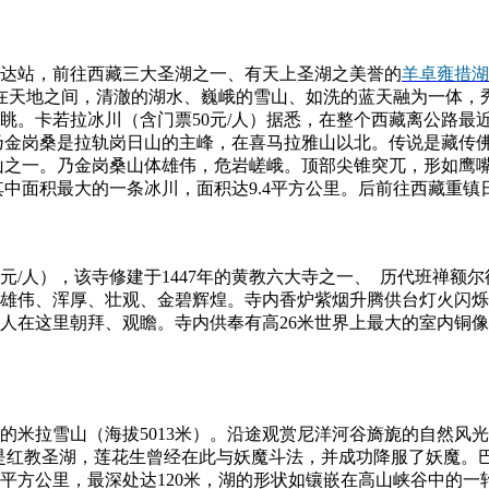
雷达站，前往西藏三大圣湖之一、有天上圣湖之美誉的
羊卓雍措湖
挂在天地之间，清澈的湖水、巍峨的雪山、如洗的蓝天融为一体，
眺。卡若拉冰川（含门票50元/人）据悉，在整个西藏离公路最
。乃金岗桑是拉轨岗日山的主峰，在喜马拉雅山以北。传说是藏传
大雪山之一。乃金岗桑山体雄伟，危岩嵯峨。顶部尖锥突兀，形如
是其中面积最大的一条冰川，面积达9.4平方公里。后前往西藏重镇
元/人），该寺修建于1447年的黄教六大寺之一、 历代班禅
雄伟、浑厚、壮观、金碧辉煌。寺内香炉紫烟升腾供台灯火闪烁
人在这里朝拜、观瞻。寺内供奉有高26米世界上最大的室内铜
的米拉雪山（海拔5013米）。沿途观赏尼洋河谷旖旎的自然风
松措是红教圣湖，莲花生曾经在此与妖魔斗法，并成功降服了妖魔。
8平方公里，最深处达120米，湖的形状如镶嵌在高山峡谷中的