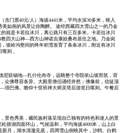
（含门票40元/人）海拔4441米，平均水深30多米，映入
秀美如画的风景让你陶醉。 途经西藏四大雪山之一的乃金
近的就是卡若拉冰川，离公路只有三百多米。卡若拉冰川
佛教四大山神—西方山神诺吉康娃桑布居住之地。乃金岗
鹰嘴，坡岭沟壑间的终年积雪发育了条条冰川，附近有冰川
日喀则 。
额尔德尼驻锡地—扎什伦布寺，远眺整个寺院依山坡而筑，背
，众佛尊容各异。大殿里僧侣诵经井然；佛像前，信徒顶
像—强巴佛。瞻仰十世班禅大师灵塔后游览日喀则。午餐后
光，景色秀美，藏民族村落呈现自己独有的特色和迷人的景
巴松措湖四面环山，气候温和，平均海拔4000米，山上白
一轮新月，湖水清澈见底，四周雪山倒映其中，沙鸥、白鹤