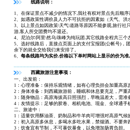
线路说明：
1、在保证景点不减少的情况下,我社有权对景点先后顺序
2、如遇政策性调价及人力不可抗拒的因素如（天气、洪水
3、以上景点如因政策\天气\道路等原因不能参观,旅行社
游,客人所交团费均不退还。
4、
尼泊尔\阿里\然乌\珠峰为纯玩团.其它线路全程共三个
5、选好线路后，直接点页面上的支付宝报团(公帐号)
余下的就全交给我们来安排了。
6、
每条线路均为实价.价格以下单时网站上显示的价为准,
西藏旅游注意事项：
一、出发前：
1：心理准备：保持乐观情绪，如有心理负担会加重高原
2：身体准备：到西藏旅游前，睡眠和休息要充足，严重
3：随身物品：高原海拔高日照强烈，早晚温差大，需准
4：友情提示：足够的胶卷、相机电池、现金、全球通手
二、旅途中：
1：适量饮用酥油茶、奶制品和牛羊肉可增强对高原气候
2：初入高原多休息，多喝水多吃水果，禁烟酒。不要奔
3：饮食宜有节制，不可暴饮暴食，以免增加肠胃负担。