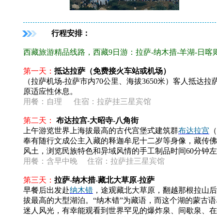
行程安排：
西藏旅游精品线路，西藏9日游：拉萨-纳木措-羊湖-日喀
第一天：
抵达拉萨（免费接火车站或机场）
（拉萨机场-拉萨市内70公里、海拔3650米）客人抵
原适应性休息。
用餐：自理 住宿：拉萨挂三星宾馆
第二天：
布达拉宫-大昭寺-八角街
上午游览世界上海拔最高的古代宫堡式建筑群
布达拉宫
（
奉有随行文成公主入藏的释迦牟尼十二岁等身像，藏传佛
风土，浏览民族特色和异域风情的手工制品时间60分钟
用餐：
含早中晚
住宿：拉萨挂三星宾馆
第三天：
拉萨-纳木措-
藏北大草原
-拉萨
早餐后出发赴
纳木错
，途观藏北大草原，翻越那根拉山后
拔最高的大型湖泊。“纳木错”为藏语，而这个湖的蒙古语
迷人风光，有幸能观看到世界罕见的爆炸泉、间歇泉、在