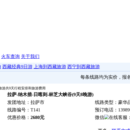
火车查询
关于我们
游
西藏经典9日游
上海到西藏旅游
西宁到西藏旅游
每条线路均为实价，报名敬请提
藏旅游共9天行程安排和旅游费用
拉萨-纳木措-日喀则-林芝大峡谷(9天8晚游)
发团地址：拉萨市
线路类型：
豪华
线路编号：T141
预订电话：
13989
优惠价格：
2680元
微信