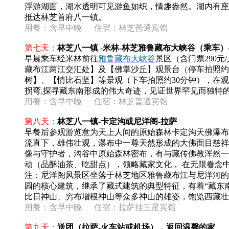
浮游湖面，湖水透明可见游鱼如织，情趣盎然。湖内有座小
抵达林芝首府八一镇。
用餐：
含早中晚
住宿：林芝普通宾馆
第七天：
林芝八一镇 -米林-林芝雅鲁藏布大峡谷（乘车）
早晨乘车经米林前往
雅鲁藏布大峡谷
景区（含门票290
藏布江两江交汇处】及【佛掌沙丘】观景台（停车拍照约
树】、【情比石坚】等景观（下车拍照约30分钟），在观
拐弯,探寻藏东南形成的伟大奇迹，见证世界罕见而独特
用餐：
含早中晚
住宿：
林芝普通宾馆
第八天：
林芝八一镇-
卡定沟或
尼洋阁-拉萨
早餐后参观游览意为天上人间的原始森林卡定沟天佛瀑布(
流直下，雄伟壮观，瀑布中一尊天然形成的大佛面目慈祥
像与守护者，沟谷中原始森林密布，有与藏传佛教浑然一
动（品酥油茶、吃甜点），领略藏家文化， 在无限眷念中
注：尼洋阁风景区坐落于林芝地区雅鲁藏布江与尼洋河的
园的核心建筑，继承了藏式建筑的典型特征，有着“藏东
比日神山、穷布增根神山等众多神山的雄姿，饱览西藏壮
用餐：含早中晚 住宿：拉萨挂三星宾馆
第九天：
送团（拉萨-火车站或机场），返回温馨的家