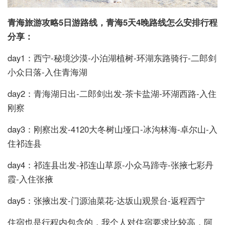
青海旅游攻略5日游路线，青海5天4晚路线怎么安排
行程
分享：
day1：西宁-秘境沙漠-小泊湖植树-环湖东路骑行-二郎剑
小众日落-入住青海湖
day2：青海湖日出-二郎剑出发-茶卡盐湖-环湖西路-入住
刚察
day3：刚察出发-4120大冬树山垭口-冰沟林海-卓尔山-入
住祁连县
day4：祁连县出发-祁连山草原-小众马蹄寺-张掖七彩丹
霞-入住张掖
day5：张掖出发-门源油菜花-达坂山观景台-返程西宁
住宿也是行程内包含的，我个人对住宿要求比较高，阿