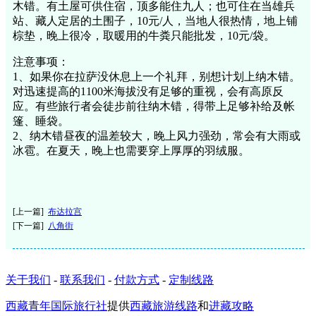
木错。有土屋可供住宿，顶多能住九人；也可住在当雄兵
站、藏人定居的土围子，10元/人，当地人很热情，地上铺
棕垫，晚上很冷，取暖用的牛粪只能批发，10元/袋。
注意事项：
1、如果你在拉萨没休息上一个礼拜，别想计划上纳木错。
对迅速提高的1100米海拔没有足够的重视，会有高原反
应。有些旅行者会徒步前往纳木错，得带上足够补给及帐
篷、睡袋。
2、纳木错昼夜的温差较大，晚上风力强劲，常会有大雨或
冰雹。在夏天，晚上也需要穿上厚厚的羽绒服。
[上一篇]
布达拉宫
[下一篇]
八角街
关于我们
-
联系我们
-
付款方式
-
定制线路
西藏青年国际旅行社
提供
西藏旅游线路
和
进藏攻略