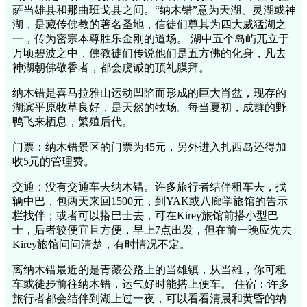
萨当雄县和那曲班戈县之间。“纳木错”意为天湖、灵湖或神
湖，是藏传佛教的著名圣地，信徒们尊其为四大威猛湖之
一，传为密宗本尊胜乐金刚的道场。 湖中五个岛屿兀立于
万顷碧波之中，佛教徒们传说他们是五方佛的化身，凡去
神湖朝佛敬香者，都会虔诚的顶礼膜拜。
纳木错是喜马拉雅山运动凹陷而形成的巨大肖盆，现存的
湖滨平原牧草良好，是天然的牧场。每当夏初，成群的野
鸭飞来栖息，繁殖后代。
门票：纳木错景区的门票为45元，另外进入扎西岛还得加
收5元的管理费。
交通：没有交通车去纳木错。许多旅行者结伴租车去，找
辆中巴，包两天来回1500元，到YAK或八廊学旅馆的告示
栏找伴；或者可以搭巴士去，可在Kirey旅馆前搭小型巴
士，后者较便宜且方便，早上7点出发，但在前一晚应先去
Kirey旅馆问问清楚，有时情况不定。
离纳木错最近的是青藏公路上的当雄镇，从当雄，你可租
车或徒步前往纳木错，运气好时能搭上便车。 住宿：许多
旅行者都会结伴到湖上过一夜，可以看看清晨和黄昏的纳