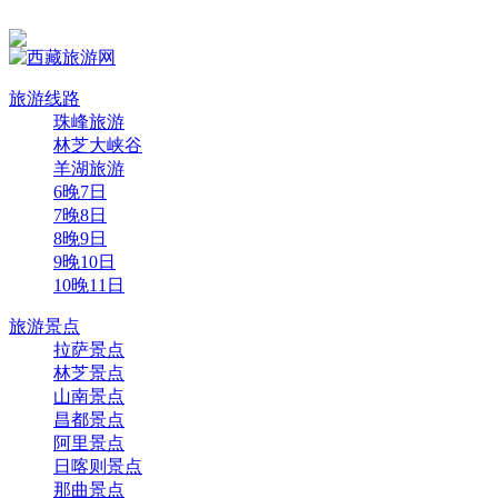
旅游线路
珠峰旅游
林芝大峡谷
羊湖旅游
6晚7日
7晚8日
8晚9日
9晚10日
10晚11日
旅游景点
拉萨景点
林芝景点
山南景点
昌都景点
阿里景点
日喀则景点
那曲景点