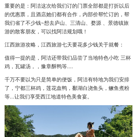
重要的是：阿洁这次给我们订的门票全部都是打折以后
的优惠票，且酒店她们都有合作，内部价帮忙订的，帮
我们省了不少钱~想去庐山、三清山、婺源 、景德镇旅
游的散客朋友，可以找阿洁规划哦！
江西旅游攻略，江西旅游七天要花多少钱关于就餐：
值得一提的是，阿洁还带我们品尝了当地特色小吃 三杯
鸡，瓦罐汤，，豫章酥鸭等....
千万不要以为只是简单的便饭，阿洁有特地为我们安排
了，宁都三杯鸡，莲花血鸭，鄱湖白浇鱼头，鳜鱼煮粉
等...让我们享受西江地道特色美食宴。