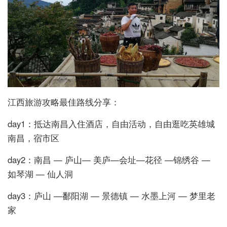
江西旅游攻略最佳路线分享：
day1：抵达南昌入住酒店，自由活动，自由逛吃英雄城
南昌，宿市区
day2：南昌 — 庐山— 美庐—会址—花径 —锦绣谷 —
如琴湖 — 仙人洞
day3：庐山 —鄱阳湖 — 景德镇 — 水墨上河 — 梦里老
家