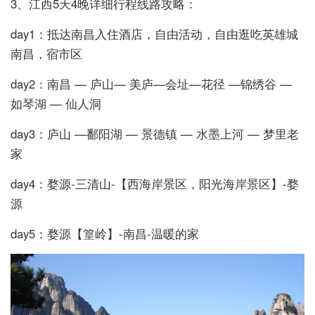
3、江西5天4晚详细行程线路攻略：
day1：抵达南昌入住酒店，自由活动，自由逛吃英雄城
南昌，宿市区
day2：南昌 — 庐山— 美庐—会址—花径 —锦绣谷 —
如琴湖 — 仙人洞
day3：庐山 —鄱阳湖 — 景德镇 — 水墨上河 — 梦里老
家
day4：婺源-三清山-【西海岸景区，阳光海岸景区】-婺
源
day5：婺源【篁岭】-南昌-温暖的家