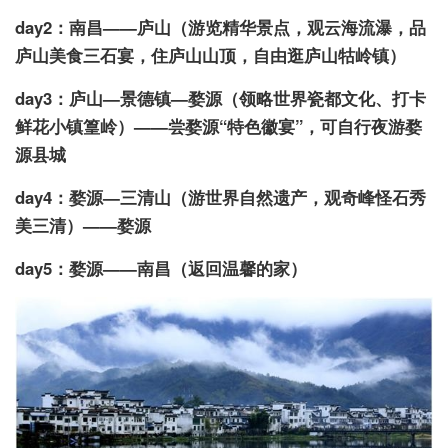
day2：南昌——庐山（游览精华景点，观云海流瀑，品
庐山美食三石宴，住庐山山顶，自由逛庐山牯岭镇）
day3：庐山—景德镇—婺源（领略世界瓷都文化、打卡
鲜花小镇篁岭）——尝婺源“特色徽宴”，可自行夜游婺
源县城
day4：婺源—三清山（游世界自然遗产，观奇峰怪石秀
美三清）——婺源
day5：婺源——南昌（返回温馨的家）