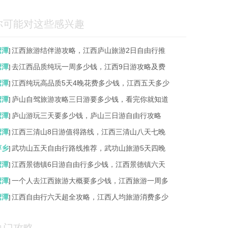
你可能对这些感兴趣
鹰潭
江西旅游结伴游攻略，江西庐山旅游2日自由行推
]
鹰潭
去江西品质纯玩一周多少钱，江西9日游攻略及费
]
鹰潭
江西纯玩高品质5天4晚花费多少钱，江西五天多少
]
鹰潭
庐山自驾旅游攻略三日游要多少钱，看完你就知道
]
鹰潭
庐山游玩三天要多少钱，庐山三日游自由行攻略
]
鹰潭
江西三清山8日游值得路线，江西三清山八天七晚
]
萍乡
武功山五天自由行路线推荐，武功山旅游5天四晚
]
鹰潭
江西景德镇6日游自由行多少钱，江西景德镇六天
]
鹰潭
一个人去江西旅游大概要多少钱，江西旅游一周多
]
鹰潭
江西自由行六天超全攻略，江西人均旅游消费多少
]