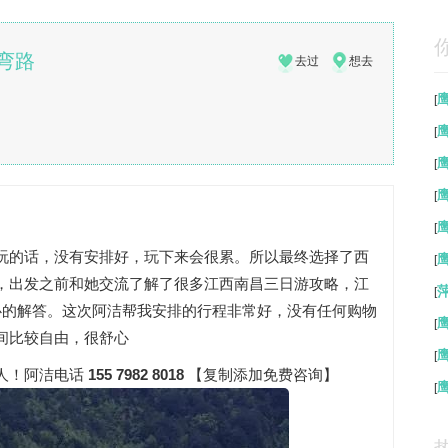
弯路
去过
想去
[
[
[
[
[
玩的话，没有安排好，玩下来会很累。所以最终选择了西
[
，出发之前和她交流了解了很多江西南昌三日游攻略，江
[
心的解答。这次阿洁帮我安排的行程非常好，没有任何购物
[
间比较自由，很舒心
[
人！阿洁电话
155 7982 8018
【复制添加免费咨询】
[