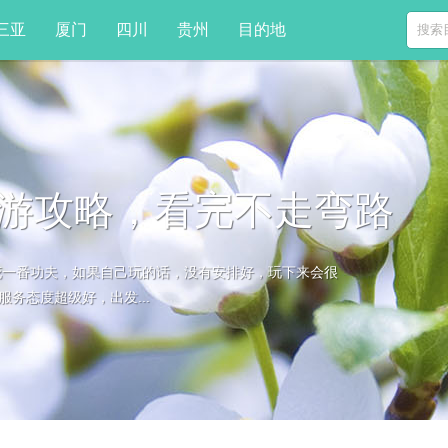
三亚
厦门
四川
贵州
目的地
游攻略，看完不走弯路
花一番功夫，如果自己玩的话，没有安排好，玩下来会很
务态度超级好，出发...