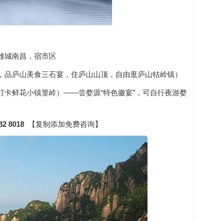
雄城南昌，宿市区
，品庐山美食三石宴，住庐山山顶，自由逛庐山牯岭镇）
卡鲜花小镇篁岭）——尝婺源“特色徽宴”，可自行夜游婺
82 8018
【复制添加免费咨询】