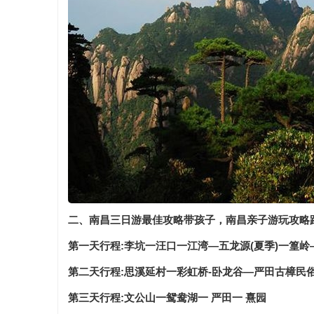
二、南昌三日游最佳攻略带孩子，南昌亲子游玩攻略
第一天行程:李坑一汪口一江湾—五龙源(夏季)一篁
第二天行程:思溪延村一彩虹桥-卧龙谷—严田古樟民
第三天行程:文公山一鸳鸯湖一 严田一 熹园