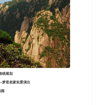
路线规划
岭—梦里老家实景演出
俗园