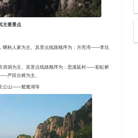
其主要景点
，晒秋人家为主。其景点线路顺序为：月亮湾——李坑
古溶洞为主。其景点线路顺序为：思溪延村——彩虹桥
——严田古樟为主。
文公山——鸳鸯湖等