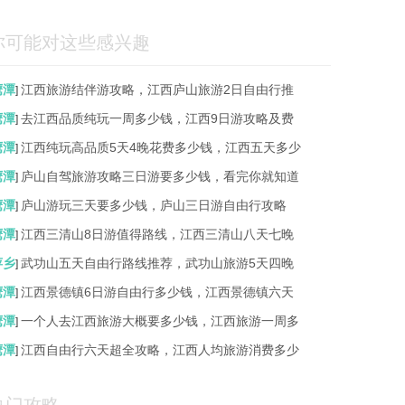
你可能对这些感兴趣
鹰潭
江西旅游结伴游攻略，江西庐山旅游2日自由行推
]
鹰潭
去江西品质纯玩一周多少钱，江西9日游攻略及费
]
鹰潭
江西纯玩高品质5天4晚花费多少钱，江西五天多少
]
鹰潭
庐山自驾旅游攻略三日游要多少钱，看完你就知道
]
鹰潭
庐山游玩三天要多少钱，庐山三日游自由行攻略
]
鹰潭
江西三清山8日游值得路线，江西三清山八天七晚
]
萍乡
武功山五天自由行路线推荐，武功山旅游5天四晚
]
鹰潭
江西景德镇6日游自由行多少钱，江西景德镇六天
]
鹰潭
一个人去江西旅游大概要多少钱，江西旅游一周多
]
鹰潭
江西自由行六天超全攻略，江西人均旅游消费多少
]