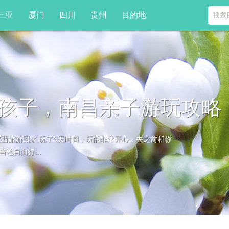
三亚
厦门
四川
贵州
目的地
孩子，南昌亲子游玩攻略
西旅游回来,玩了3天时间，玩的非常开心，去之前和你一
地自由行...