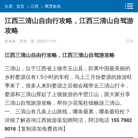
位置:
首页
>
江西
>
鹰潭旅游
江西三清山自由行攻略，江西三清山自驾游
攻略
发布者：兲使、雪 2022-11-01
0
江西三清山自由行攻略，江西三清山自驾游攻略
三清山，位于江西省上饶市玉山县，距离中国最美丽的
乡村婺源仅有1.5小时的车程，马上三月份婺源的旅游旺
季来了，很多人来到婺源之后都会顺带去三清山打卡，
婺源和三清山撑起了上饶旅游的半壁江山，跟大家分享
三清山自驾旅游攻略，帮你少花冤枉钱畅游三清山。
一、三清山有几条上山路线，哪条最累，哪条最轻松？
详细了解咨询江西旅游策划师阿洁，阿洁电话
155 7982
8018
【复制添加免费咨询】