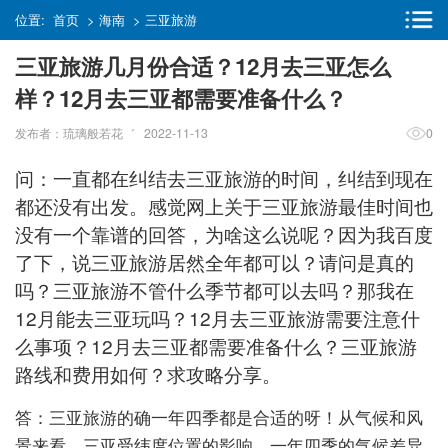
位置:
首页
>
海南
>
三亚旅游
三亚旅游几月份合适？12月去三亚怎么
样？12月去三亚都需要准备什么？
发布者：琉璃般若花゛ 2022-11-13
0
问：一直都在纠结去三亚旅游的时间，纠结到现在
都还没有出发。感觉网上关于三亚旅游最佳时间也
没有一个靠谱的回答，为啥这么说呢？因为我百度
了下，说三亚旅游居然全年都可以？请问是真的
吗？三亚旅游不管什么季节都可以去吗？那我在
12月能去三亚玩吗？12月去三亚旅游需要注意什
么事项？12月去三亚都需要准备什么？三亚旅游
路线和费用如何？求攻略分享。
答：三亚旅游的确一年四季都是合适的呀！从气候和风
景来看，三亚受纬度位置的影响，一年四季的气候差异