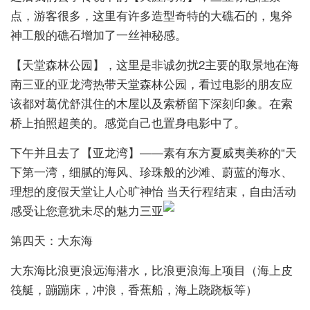
点，游客很多，这里有许多造型奇特的大礁石的，鬼斧
神工般的礁石增加了一丝神秘感。
【天堂森林公园】，这里是非诚勿扰2主要的取景地在海
南三亚的亚龙湾热带天堂森林公园，看过电影的朋友应
该都对葛优舒淇住的木屋以及索桥留下深刻印象。在索
桥上拍照超美的。感觉自己也置身电影中了。
下午并且去了【亚龙湾】——素有东方夏威夷美称的“天
下第一湾，细腻的海风、珍珠般的沙滩、蔚蓝的海水、
理想的度假天堂让人心旷神怡 当天行程结束，自由活动
感受让您意犹未尽的魅力三亚
第四天：大东海
大东海比浪更浪远海潜水，比浪更浪海上项目（海上皮
筏艇，蹦蹦床，冲浪，香蕉船，海上跷跷板等）