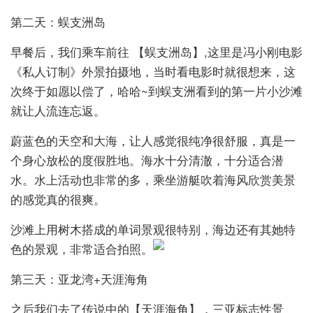
第二天：蜈支洲岛
早餐后，我们乘车前往 【蜈支洲岛】,这里是冯小刚电影
《私人订制》外景拍摄地，当时看电影时就很想来，这
次终于如愿以偿了，哈哈~到蜈支洲看到的第一片小沙滩
就让人流连忘返。
蔚蓝色的天空和大海，让人感觉很纯净很舒服，真是一
个身心放松的度假胜地。海水十分清澈，十分适合潜
水。水上活动也非常的多，乘坐游艇吹着海风欣赏美景
的感觉真的很爽。
沙滩上用树木搭成的单词景观很特别，海边还有其她特
色的景观，非常适合拍照。
第三天：亚龙湾+天涯海角
之后我们去了传说中的【天涯海角】，三亚标志性景