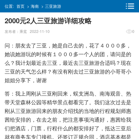
位置:
首页
>
海南
>
三亚旅游
2000元2人三亚旅游详细攻略
发布者：乘鸾 2022-11-10
0
问：朋友去了三亚，她是自己去的，花了４０００多，
她说她游玩的时候有１０００多一个人的团，请问是的
么？我计划最近去三亚，最近去三亚旅游合适吗？现在
三亚的天气怎么样？有没有刚去过三亚旅游的小哥哥小
姐姐分享下，谢谢
答：我上周刚从三亚刚回来，蜈支洲岛、南海观音、热
带天堂森林公园等精华景点都看完了。我们这次过去是
刚从三亚旅游回来的朋友介绍找的当地的行程规划师惠
茜给安排的，在去之前，把注意事项沟通好，惠茜给我
们把酒店，门票，行程什么的都安排好了，抵达三亚后
就有商务车专门接机。还签订正规合同，酒店基本都是