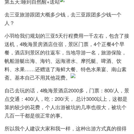
第五天:睡到自然醒+送站
去三亚旅游跟团大概多少钱，去三亚跟团多少钱一个
人？
小羽给我们规划的三亚5天行程费用一千左右，包含了接
送机，4晚海景房酒店住宿，景区门票，4个正餐4个早
餐，酒店到景区的往返车，当地导游一名，旅游保险，
帆船游艇出海、海钓、远海潜水、摩托艇、啤酒、饮
料、水果……还赠送了海鲜大餐、特色水果宴、南山素
斋。基本自己不用其他花费。
自己去玩的话，4晚海景酒店2000多，门票：800/人，景
点交通：400/人，吃：200/天， 总计3000以上，这都是
算的较少的花费，个人出游被坑的几率也很大，被坑个
几百一千都是很正常的事。
所以我个人建议大家和我一样，这种出游方式真的很得