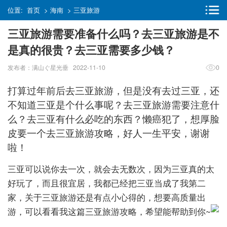
位置:
首页
>
海南
>
三亚旅游
三亚旅游需要准备什么吗？去三亚旅游是不
是真的很贵？去三亚需要多少钱？
发布者：满山ぐ星光垂 2022-11-10
0
打算过年前后去三亚旅游，但是没有去过三亚，还
不知道三亚是个什么事呢？去三亚旅游需要注意什
么？去三亚有什么必吃的东西？懒癌犯了，想厚脸
皮要一个去三亚旅游攻略，好人一生平安，谢谢
啦！
三亚可以说你去一次，就会去无数次，因为三亚真的太
好玩了，而且很宜居，我都已经把三亚当成了我第二
家，关于三亚旅游还是有点小心得的，想要高质量出
游，可以看看我这篇三亚旅游攻略，希望能帮助到你~