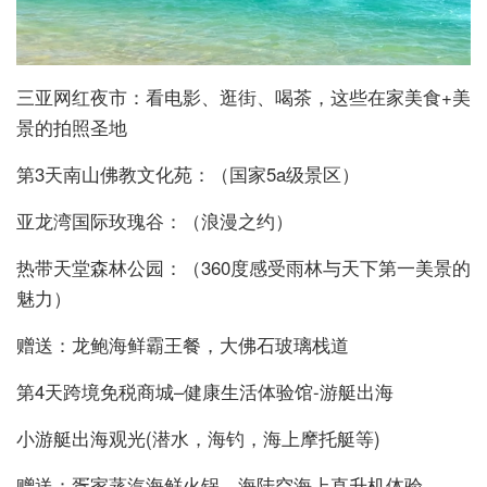
三亚网红夜市：看电影、逛街、喝茶，这些在家美食+美
景的拍照圣地
第3天南山佛教文化苑：（国家5a级景区）
亚龙湾国际玫瑰谷：（浪漫之约）
热带天堂森林公园：（360度感受雨林与天下第一美景的
魅力）
赠送：龙鲍海鲜霸王餐，大佛石玻璃栈道
第4天跨境免税商城–健康生活体验馆-游艇出海
小游艇出海观光(潜水，海钓，海上摩托艇等)
赠送：疍家蒸汽海鲜火锅，海陆空海上直升机体验