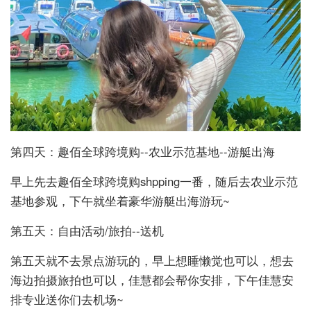
第四天：趣佰全球跨境购--农业示范基地--游艇出海
早上先去趣佰全球跨境购shpping一番，随后去农业示范
基地参观，下午就坐着豪华游艇出海游玩~
第五天：自由活动/旅拍--送机
第五天就不去景点游玩的，早上想睡懒觉也可以，想去
海边拍摄旅拍也可以，佳慧都会帮你安排，下午佳慧安
排专业送你们去机场~