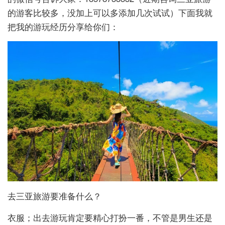
的游客比较多，没加上可以多添加几次试试）下面我就
把我的游玩经历分享给你们：
去三亚旅游要准备什么？
衣服；出去游玩肯定要精心打扮一番，不管是男生还是