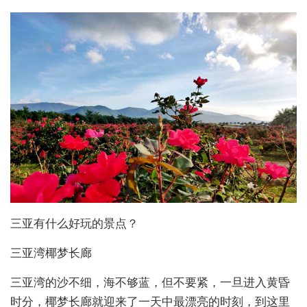
三亚有什么好玩的景点？
三亚湾椰梦长廊
三亚湾的沙不细，海不够蓝，但不要紧，一旦进入黄昏
时分，椰梦长廊就迎来了一天中最漂亮的时刻，到这里