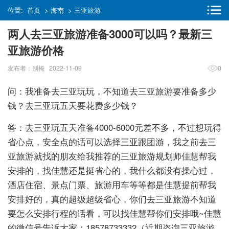
位置:
首页
>
海南
>
三亚旅游
两人去三亚旅游准备3000可以吗？最新三
亚旅游价格
发布者：别掩 2022-11-09
0
问：我准备去三亚玩玩，不知道去三亚旅游要准备多少
钱？去三亚玩五天要花费多少钱？
答：去三亚玩五天准备4000-6000元差不多，不过想玩得
省心点，安全点的话可以选择三亚跟团游，我之前去三
亚旅游就找的朋友给我推荐的三亚旅游规划师佳慧帮我
安排的，找佳慧还是挺省心的，我什么都没有操心过，
酒店住宿、景点门票、旅游用车等等都是佳慧提前帮我
安排好的，真的超级超级省心，你们去三亚旅游不知道
要怎么安排行程的话看，可以找佳慧帮你们安排哦~佳慧
的微信号告诉大家：18578733332（近期咨询三亚旅游