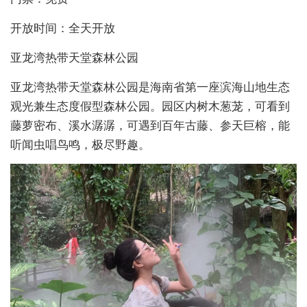
开放时间：全天开放
亚龙湾热带天堂森林公园
亚龙湾热带天堂森林公园是海南省第一座滨海山地生态
观光兼生态度假型森林公园。园区内树木葱茏，可看到
藤萝密布、溪水潺潺，可遇到百年古藤、参天巨榕，能
听闻虫唱鸟鸣，极尽野趣。