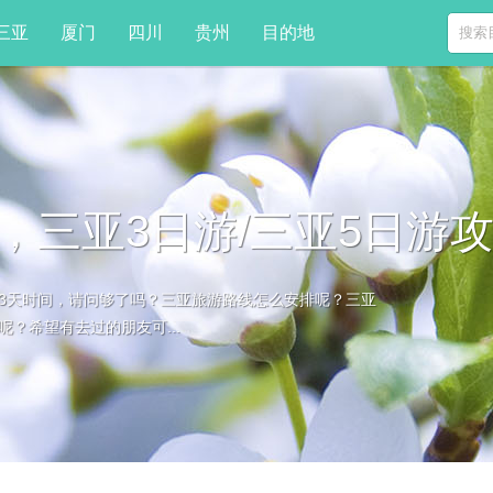
三亚
厦门
四川
贵州
目的地
，三亚3日游/三亚5日游
3天时间，请问够了吗？三亚旅游路线怎么安排呢？三亚
？希望有去过的朋友可...