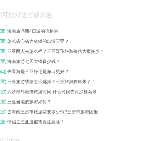
你可能对这些感兴趣
三亚
海南旅游团4日游的价格表
]
三亚
怎么省心省力省钱的出游三亚？
]
三亚
三亚两人去怎么样？三亚双飞旅游价格大概多少？
]
三亚
海南旅游七天大概多少钱？
]
海口
去看海是三亚好还是海口更好？
]
三亚
三亚旅游线路怎么选择？三亚旅游攻略来了！
]
三沙
西沙群岛最佳旅游时间 什么时候去西沙群岛最
]
三亚
三亚当地的旅游如何？
]
三沙
去海南三沙市旅游需要多少钱?三沙市旅游团报
]
三亚
情侣去三亚度假需要注意啥？
]