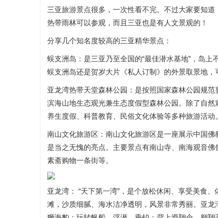
三亚旅游景点很多，一次性看不完。不过大家要知道
热带雨林可以参观，而且三亚也是有人文景观的！
分享几个知名度较高的三亚精华景点：
蜈支洲岛：是三亚乃至全国的“最佳潜水基地”，岛上
蜈支洲岛还是贺岁大片《私人订制》的外景取景地，
亚龙湾热带天堂森林公园：是按照国家森林公园规范
滨海山地生态观光兼生态度假型森林公园。除了自然
养生度假、科普教育、民俗文化体验等多种旅游活动
南山文化旅游区：南山文化旅游区是一座展示中国佛教
是当之无愧的亮点。主要景点有南山寺、南海观音佛
素斋购物一条街等。
亚龙湾： “天下第一湾”，是个放松休闲、享受美食、
滩，沙质细腻、海水洁净透明，风景非常秀丽。亚龙
狮海豹；玩转帆船、浮潜、垂钓；背上滑翔伞，翱翔