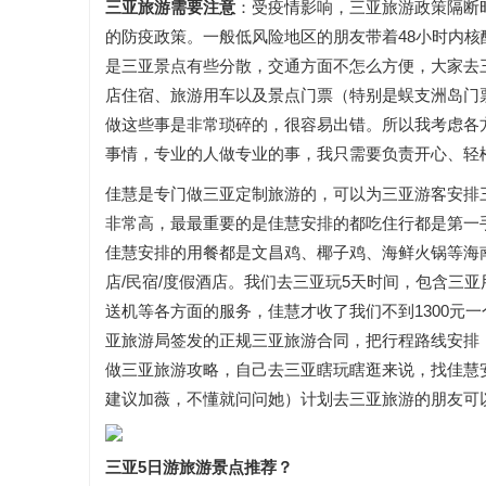
三亚旅游需要注意
：受疫情影响，三亚旅游政策隔断
的防疫政策。一般低风险地区的朋友带着48小时内
是三亚景点有些分散，交通方面不怎么方便，大家去
店住宿、旅游用车以及景点门票（特别是蜈支洲岛门
做这些事是非常琐碎的，很容易出错。所以我考虑各
事情，专业的人做专业的事，我只需要负责开心、轻
佳慧是专门做三亚定制旅游的，可以为三亚游客安排
非常高，最最重要的是佳慧安排的都吃住行都是第一
佳慧安排的用餐都是文昌鸡、椰子鸡、海鲜火锅等海
店/民宿/度假酒店。我们去三亚玩5天时间，包含三
送机等各方面的服务，佳慧才收了我们不到1300元
亚旅游局签发的正规三亚旅游合同，把行程路线安排
做三亚旅游攻略，自己去三亚瞎玩瞎逛来说，找佳慧
建议加薇，不懂就问问她）计划去三亚旅游的朋友可
三亚5日游旅游景点推荐？