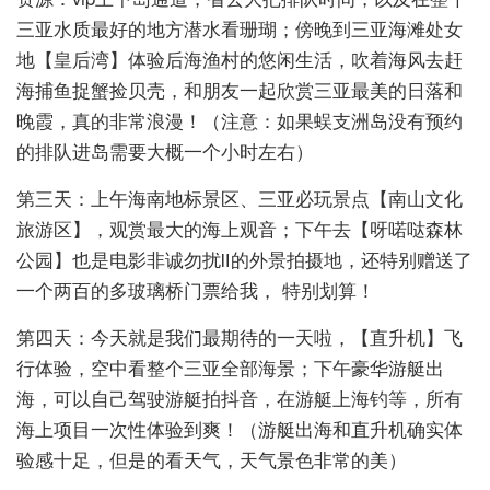
三亚水质最好的地方潜水看珊瑚；傍晚到三亚海滩处女
地【皇后湾】体验后海渔村的悠闲生活，吹着海风去赶
海捕鱼捉蟹捡贝壳，和朋友一起欣赏三亚最美的日落和
晚霞，真的非常浪漫！（注意：如果蜈支洲岛没有预约
的排队进岛需要大概一个小时左右）
第三天：上午海南地标景区、三亚必玩景点【南山文化
旅游区】，观赏最大的海上观音；下午去【呀喏哒森林
公园】也是电影非诚勿扰Ⅱ的外景拍摄地，还特别赠送了
一个两百的多玻璃桥门票给我， 特别划算！
第四天：今天就是我们最期待的一天啦，【直升机】飞
行体验，空中看整个三亚全部海景；下午豪华游艇出
海，可以自己驾驶游艇拍抖音，在游艇上海钓等，所有
海上项目一次性体验到爽！（游艇出海和直升机确实体
验感十足，但是的看天气，天气景色非常的美）