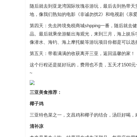
随后就去到亚龙湾国际玫瑰谷游玩，最后去到热带天
地，像我们熟知的电影《非诚勿扰2》和电视剧《亲
第四天：先去跨境免税商城shpping一番，随后就
品。最后就乘坐游艇出海观光，来到三月，海上娱乐
像潜水、海钓、海上摩托艇等游玩项目你都是可以选
第五天：带着满满的收获离开三亚，返回温馨的家！
这个行程还是挺好玩的，费用也不贵，五天才1500
~
三亚美食推荐：
椰子鸡
三亚特色菜之一，文昌鸡和椰子的结合，汤巨好喝，鸡
清补凉