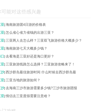
你可能对这些感兴趣
三亚
海南旅游团4日游的价格表
]
三亚
怎么省心省力省钱的出游三亚？
]
三亚
三亚两人去怎么样？三亚双飞旅游价格大概多少？
]
三亚
海南旅游七天大概多少钱？
]
海口
去看海是三亚好还是海口更好？
]
三亚
三亚旅游线路怎么选择？三亚旅游攻略来了！
]
三沙
西沙群岛最佳旅游时间 什么时候去西沙群岛最
]
三亚
三亚当地的旅游如何？
]
三沙
去海南三沙市旅游需要多少钱?三沙市旅游团报
]
三亚
情侣去三亚度假需要注意啥？
]