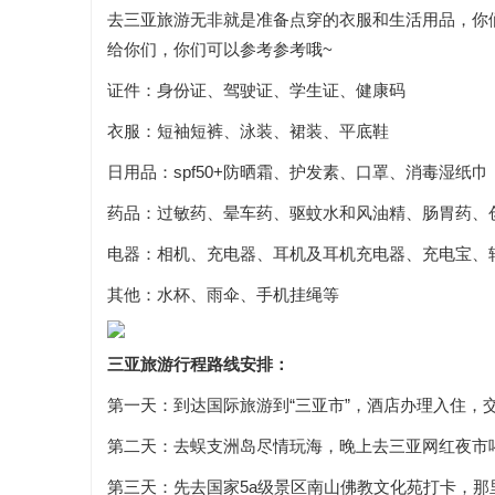
去三亚旅游无非就是准备点穿的衣服和生活用品，你
给你们，你们可以参考参考哦~
证件：身份证、驾驶证、学生证、健康码
衣服：短袖短裤、泳装、裙装、平底鞋
日用品：spf50+防晒霜、护发素、口罩、消毒湿纸巾
药品：过敏药、晕车药、驱蚊水和风油精、肠胃药、
电器：相机、充电器、耳机及耳机充电器、充电宝、
其他：水杯、雨伞、手机挂绳等
三亚旅游行程路线安排：
第一天：到达国际旅游到“三亚市”，酒店办理入住，
第二天：去蜈支洲岛尽情玩海，晚上去三亚网红夜市
第三天：先去国家5a级景区南山佛教文化苑打卡，