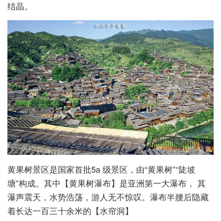
结晶。
黄果树景区是国家首批5a 级景区，由“黄果树”“陡坡
塘”构成。其中【黄果树瀑布】是亚洲第一大瀑布， 其
瀑声震天，水势浩荡，游人无不惊叹。瀑布半腰后隐藏
着长达一百三十余米的【水帘洞】