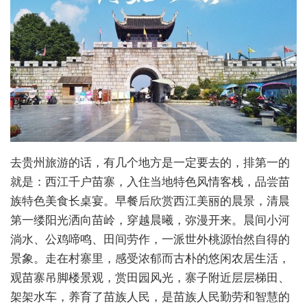
去贵州旅游的话，有几个地方是一定要去的，排第一的
就是：西江千户苗寨，入住当地特色风情客栈，品尝苗
族特色美食长桌宴。早餐后欣赏西江美丽的晨景，清晨
第一缕阳光洒向苗岭，穿越晨曦，弥漫开来。晨间小河
淌水、公鸡啼鸣、田间劳作，一派世外桃源怡然自得的
景象。走在村寨里，感受浓郁而古朴的悠闲农居生活，
观苗寨吊脚楼景观，赏田园风光，寨子附近层层梯田、
架架水车，养育了苗族人民，是苗族人民勤劳和智慧的