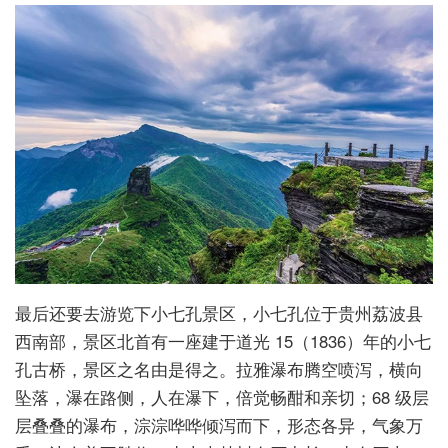
最后还要去游览下小七孔景区，小七孔位于贵州荔波县
西南部，景区北首有一座建于道光 15（1836）年的小七
孔古桥，景区之名由是得之。拉雅瀑布腾空喷泻，横向
坠落，瀑在路侧，人在瀑下，倍觉畅酣和亲切；68 级层
层叠叠的瀑布，淙淙哗哗倾泻而下，形态各异，气象万