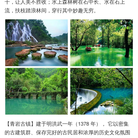
千，让人美不胜收；水上森林树在石中长、水在石上
流，扶枝踏浪林间，穿行其中妙趣无穷。
【青岩古镇】建于明洪武一年（1378 年）， 它以密集
的古建筑群、保存完好的古民居和浓厚的历史文化氛围