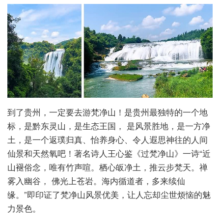
到了贵州，一定要去游梵净山！是贵州最独特的一个地
标，是黔东灵山，是生态王国， 是风景胜地，是一方净
土，是一个返璞归真、怡养身心、令人遐思神往的人间
仙景和天然氧吧！著名诗人王心鉴《过梵净山》一诗“近
山褪俗念，唯有竹声喧。栖心皈净土，推云步梵天。禅
雾入幽谷， 佛光上苍岩。海内循道者，多来续仙
缘。”即印证了梵净山风景优美，让人忘却尘世烦恼的魅
力景色。