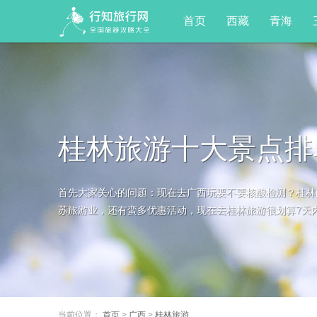
首页
西藏
青海
桂林旅游十大景点排
首先大家关心的问题：现在去广西玩要不要核酸检测？桂林
不迷路，看完就明白
苏旅游业，还有蛮多优惠活动，现在去桂林旅游很划算7天内有
当前位置：
首页
>
广西
>
桂林旅游