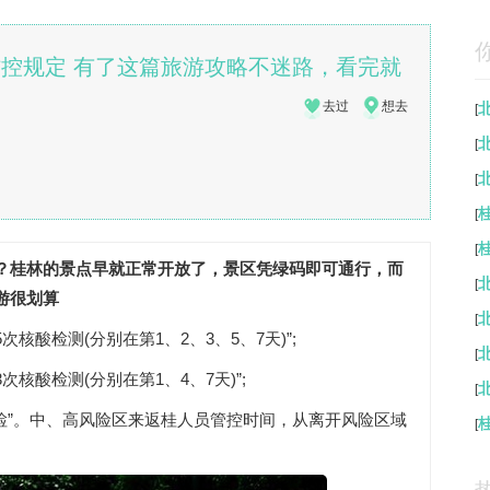
防控规定 有了这篇旅游攻略不迷路，看完就
去过
想去
[
[
[
[
[
？桂林的景点早就正常开放了，景区凭绿码即可通行，而
[
游很划算
[
核酸检测(分别在第1、2、3、5、7天)”;
[
核酸检测(分别在第1、4、7天)”;
[
检”。中、高风险区来返桂人员管控时间，从离开风险区域
[