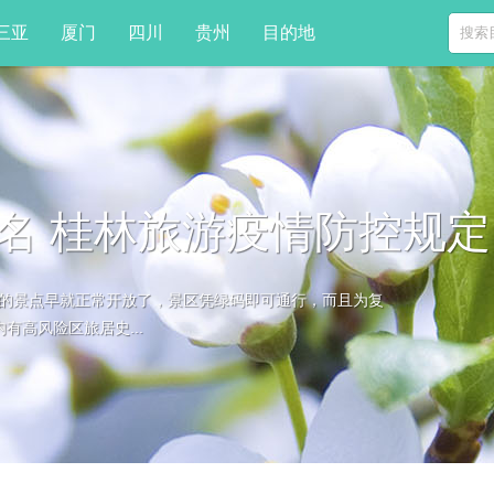
三亚
厦门
四川
贵州
目的地
名 桂林旅游疫情防控规定
的景点早就正常开放了，景区凭绿码即可通行，而且为复
了
高风险区旅居史...