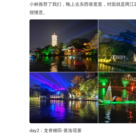
小林推荐了我们，晚上去东西巷逛逛，对面就是两江
很惬意。
day2：龙脊梯田-黄洛瑶寨