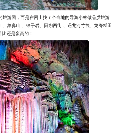
的旅游团，而是在网上找了个当地的导游小林做品质旅游
、象鼻山 、银子岩、阳朔西街 、遇龙河竹筏、龙脊梯田
性价比还是蛮高的！