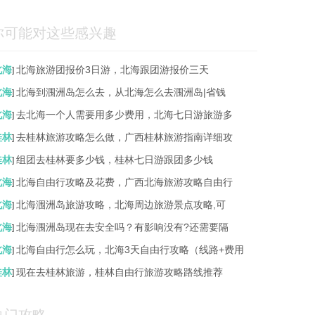
你可能对这些感兴趣
北海
北海旅游团报价3日游，北海跟团游报价三天
]
北海
北海到涠洲岛怎么去，从北海怎么去涠洲岛|省钱
]
北海
去北海一个人需要用多少费用，北海七日游旅游多
]
桂林
去桂林旅游攻略怎么做，广西桂林旅游指南详细攻
]
桂林
组团去桂林要多少钱，桂林七日游跟团多少钱
]
北海
北海自由行攻略及花费，广西北海旅游攻略自由行
]
北海
北海涠洲岛旅游攻略，北海周边旅游景点攻略,可
]
北海
北海涠洲岛现在去安全吗？有影响没有?还需要隔
]
北海
北海自由行怎么玩，北海3天自由行攻略（线路+费用
]
桂林
现在去桂林旅游，桂林自由行旅游攻略路线推荐
]