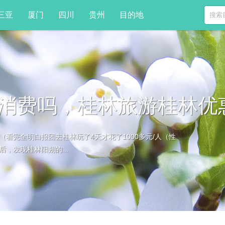
三亚
厦门
四川
贵州
目的地
消费吗，桂林旅游桂林优
看完全明白报团去桂林玩了4天才花了1000多元/人（性
，发现桂林阳朔的...