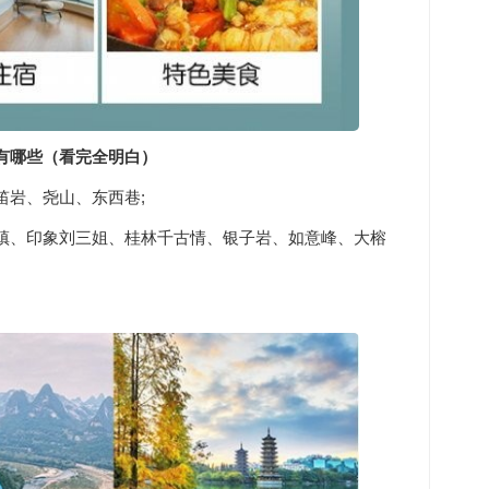
有哪些（看完全明白）
笛岩、尧山、东西巷;
镇、印象刘三姐、桂林千古情、银子岩、如意峰、大榕