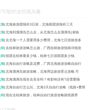
你可能对这些感兴趣
北海
北海旅游团报价3日游，北海跟团游报价三天
]
北海
北海到涠洲岛怎么去，从北海怎么去涠洲岛|省钱
]
北海
去北海一个人需要用多少费用，北海七日游旅游多
]
桂林
去桂林旅游攻略怎么做，广西桂林旅游指南详细攻
]
桂林
组团去桂林要多少钱，桂林七日游跟团多少钱
]
北海
北海自由行攻略及花费，广西北海旅游攻略自由行
]
北海
北海涠洲岛旅游攻略，北海周边旅游景点攻略,可
]
北海
北海涠洲岛现在去安全吗？有影响没有?还需要隔
]
北海
北海自由行怎么玩，北海3天自由行攻略（线路+费用
]
桂林
现在去桂林旅游，桂林自由行旅游攻略路线推荐
]