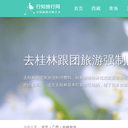
首页
西藏
青海
去桂林跟团旅游强制
去桂林跟团旅游强制消费吗，桂林旅游桂林优惠政策有哪些（
全明白）
价比超高）。这次去桂林原本打算自己玩的，做了很多攻略后
当前位置：
首页
>
广西
>
桂林旅游