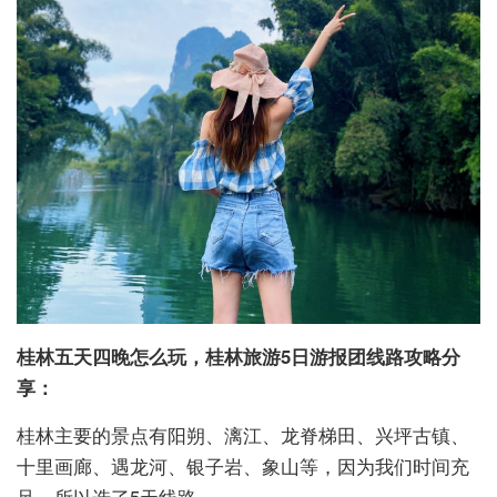
桂林五天四晚怎么玩，桂林旅游5日游报团线路
攻略分
享：
桂林主要的景点有阳朔、漓江、龙脊梯田、兴坪古镇、
十里画廊、遇龙河、银子岩、象山等，因为我们时间充
足，所以选了5天线路。