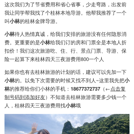
这次我们为了节省费用和省心省事，少走弯路，出发前
我让同学帮我找了个桂林本地导游。他帮我推荐了一个
叫
小林
的桂林金牌导游。
小林
待人热情真诚，给我们安排的旅游没有任何隐形消
费。更重要的是
小林
给我们订的房和门票全是本地人折
扣价！我们这次旅游吃、住、行、景点门票、导游、保
险一起算下来桂林四天三夜游费用800一个人
如果你也有去桂林旅游的计划的话，建议可以先加一下
小林
的。以免下次需要的时候又找不到人~这里我先把
小
林
的推荐给你们小林的手机：
18677372737
（←
点击复
制号码到添加好友
）不知道去桂林旅游需要多少钱一个
人，桂林四天三夜游费用找
小林
哦