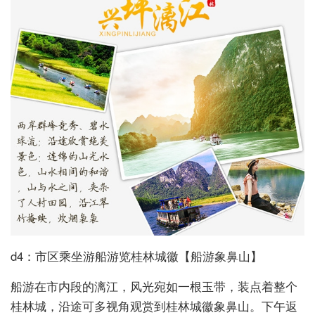
d4：市区乘坐游船游览桂林城徽【船游象鼻山】
船游在市内段的漓江，风光宛如一根玉带，装点着整个
桂林城，沿途可多视角观赏到桂林城徽象鼻山。下午返