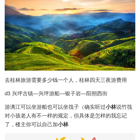
去桂林旅游需要多少钱一个人，桂林四天三夜游费用
d3 兴坪古镇—兴坪游船—银子岩—阳朔西街
游漓江可以坐游船也可以坐筏子（确实听过
小林
说竹筏
对小孩老人有不一样的规定，但具体是怎样的我忘记
了，楼主你可以自己加
小林