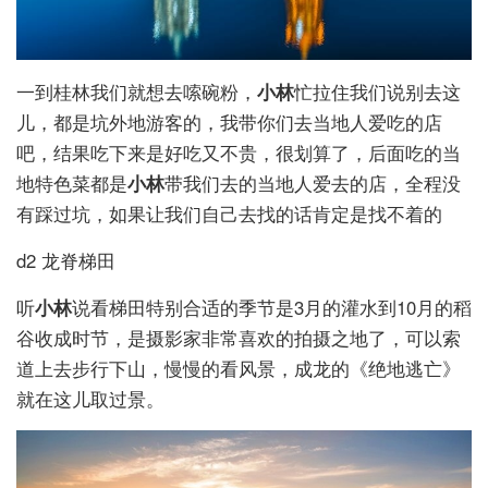
一到桂林我们就想去嗦碗粉，
小林
忙拉住我们说别去这
儿，都是坑外地游客的，我带你们去当地人爱吃的店
吧，结果吃下来是好吃又不贵，很划算了，后面吃的当
地特色菜都是
小林
带我们去的当地人爱去的店，全程没
有踩过坑，如果让我们自己去找的话肯定是找不着的
d2 龙脊梯田
听
小林
说看梯田特别合适的季节是3月的灌水到10月的稻
谷收成时节，是摄影家非常喜欢的拍摄之地了，可以索
道上去步行下山，慢慢的看风景，成龙的《绝地逃亡》
就在这儿取过景。