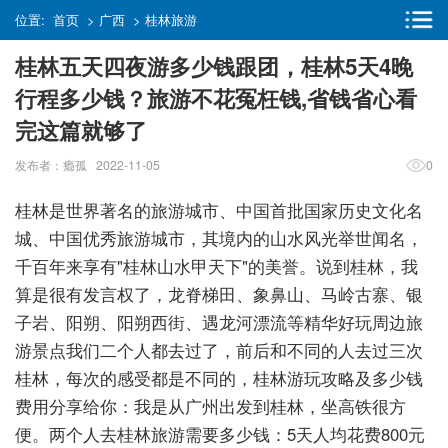
位置:
首页
>
广西
>
桂林旅游
桂林五天四夜游多少钱跟团，桂林5天4晚
行程多少钱？旅游不花冤枉钱,省钱省心看
完这篇就够了
发布者：瘾孤 2022-11-05
0
桂林是世界著名的旅游城市、中国首批国家历史文化名
城、中国优秀旅游城市，其境内的山水风光举世闻名，
千百年来享有"桂林山水甲天下"的美誉。说到桂林，我
算是很有发言权了，龙脊梯田、象鼻山、马岭古寨、银
子岩、阳朔、阳朔西街、遇龙河漂流等精华好玩周边旅
游景点我们二个人都去过了，前后和不同的人去过三次
桂林，每次的感受都是不同的，桂林游玩攻略及多少钱
费用分享给你：我是从广州出发到桂林，坐高铁很方
便。两个人去桂林旅游需要多少钱：5天人均花费800元