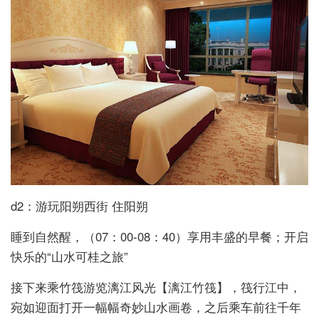
d2：游玩阳朔西街 住阳朔
睡到自然醒，（07：00-08：40）享用丰盛的早餐；开启
快乐的“山水可桂之旅”
接下来乘竹筏游览漓江风光【漓江竹筏】，筏行江中，
宛如迎面打开一幅幅奇妙山水画卷，之后乘车前往千年