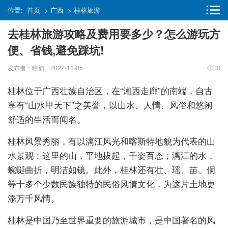
位置:
首页
>
广西
>
桂林旅游
去桂林旅游攻略及费用要多少？怎么游玩方
便、省钱,避免踩坑!
发布者：瞳韵i 2022-11-05
0
桂林位于广西壮族自治区，在“湘西走廊”的南端，自古
享有“山水甲天下”之美誉，以山水、人情、风俗和悠闲
舒适的生活而闻名。
桂林风景秀丽，有以漓江风光和喀斯特地貌为代表的山
水景观：这里的山，平地拔起，千姿百态；漓江的水，
蜿蜒曲折，明洁如镜。此外，桂林还有壮、瑶、苗、侗
等十多个少数民族独特的民俗风情文化，为这片土地更
添万千风情。
桂林是中国乃至世界重要的旅游城市，是中国著名的风