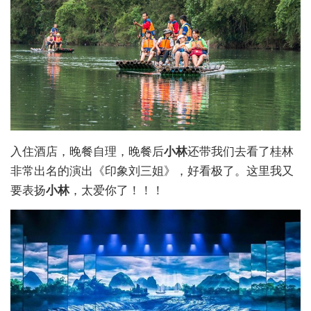
入住酒店，晚餐自理，晚餐后
小林
还带我们去看了桂林
非常出名的演出《印象刘三姐》，好看极了。这里我又
要表扬
小林
，太爱你了！！！