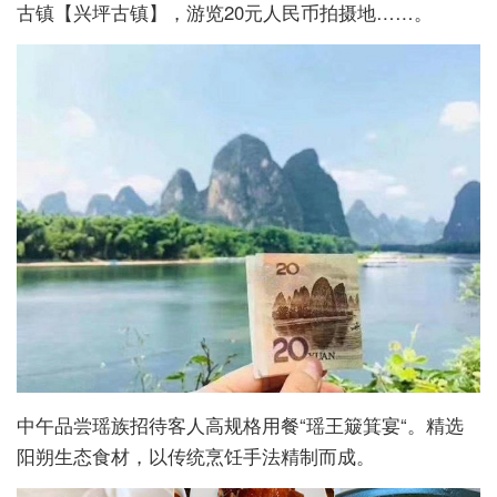
古镇【兴坪古镇】，游览20元人民币拍摄地……。
中午品尝瑶族招待客人高规格用餐“瑶王簸箕宴“。精选
阳朔生态食材，以传统烹饪手法精制而成。