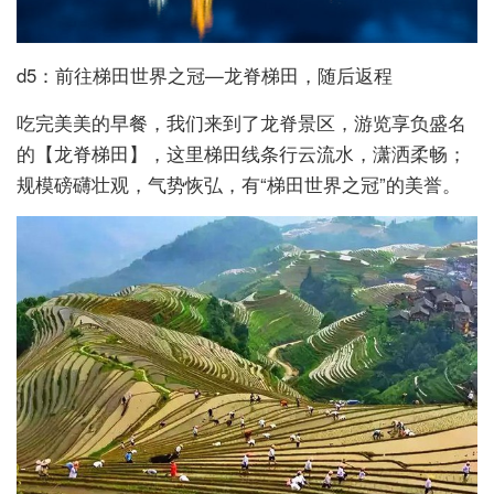
d5：前往梯田世界之冠—龙脊梯田，随后返程
吃完美美的早餐，我们来到了龙脊景区，游览享负盛名
的【龙脊梯田】，这里梯田线条行云流水，潇洒柔畅；
规模磅礴壮观，气势恢弘，有“梯田世界之冠”的美誉。