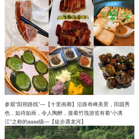
参观“阳朔路线”—【十里画廊】沿路奇峰美景，田园秀
色，如诗如画，令人陶醉，接着竹筏游览有着“小漓
江”之称的aaaa级—【徒步遇龙河】