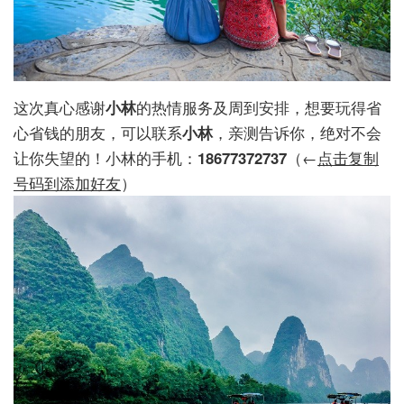
这次真心感谢
小林
的热情服务及周到安排，想要玩得省
心省钱的朋友，可以联系
小林
，亲测告诉你，绝对不会
让你失望的！小林的手机：
18677372737
（←
点击复制
号码到添加好友
）