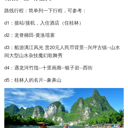
路线行程：简单列一下行程，可参考：
d1：接站/接机，入住酒店（住桂林）
d2：龙脊梯田-黄洛瑶寨
d3：船游漓江风光 赏20元人民币背景--兴坪古镇--山水
间大型山水杂技魔幻歌舞秀
d4：遇龙河竹筏--十里画廊--银子岩--西街
d5：桂林人的名片--象鼻山