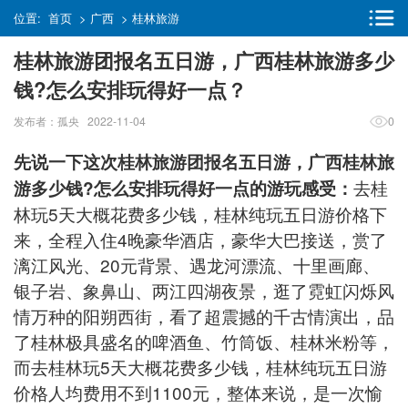
位置:
首页
>
广西
>
桂林旅游
桂林旅游团报名五日游，广西桂林旅游多少
钱?怎么安排玩得好一点？
发布者：孤央 2022-11-04
0
先说一下这次桂林旅游团报名五日游，广西桂林旅
去桂
游多少钱?怎么安排玩得好一点的游玩感受：
林玩5天大概花费多少钱，桂林纯玩五日游价格下
来，全程入住4晚豪华酒店，豪华大巴接送，赏了
漓江风光、20元背景、遇龙河漂流、十里画廊、
银子岩、象鼻山、两江四湖夜景，逛了霓虹闪烁风
情万种的阳朔西街，看了超震撼的千古情演出，品
了桂林极具盛名的啤酒鱼、竹筒饭、桂林米粉等，
而去桂林玩5天大概花费多少钱，桂林纯玩五日游
价格人均费用不到1100元，整体来说，是一次愉