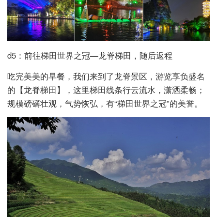
d5：前往梯田世界之冠—龙脊梯田，随后返程
吃完美美的早餐，我们来到了龙脊景区，游览享负盛名
的【龙脊梯田】，这里梯田线条行云流水，潇洒柔畅；
规模磅礴壮观，气势恢弘，有“梯田世界之冠”的美誉。