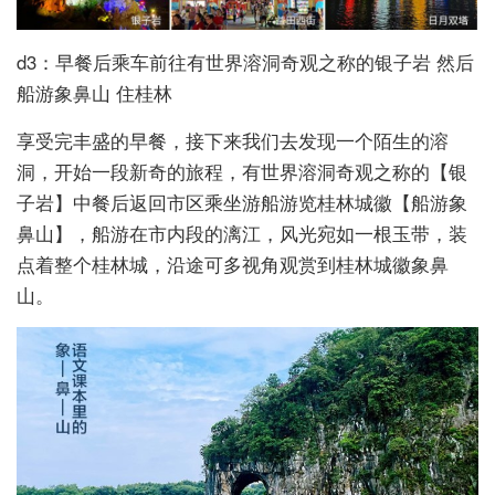
d3：早餐后乘车前往有世界溶洞奇观之称的银子岩 然后
船游象鼻山 住桂林
享受完丰盛的早餐，接下来我们去发现一个陌生的溶
洞，开始一段新奇的旅程，有世界溶洞奇观之称的【银
子岩】中餐后返回市区乘坐游船游览桂林城徽【船游象
鼻山】，船游在市内段的漓江，风光宛如一根玉带，装
点着整个桂林城，沿途可多视角观赏到桂林城徽象鼻
山。