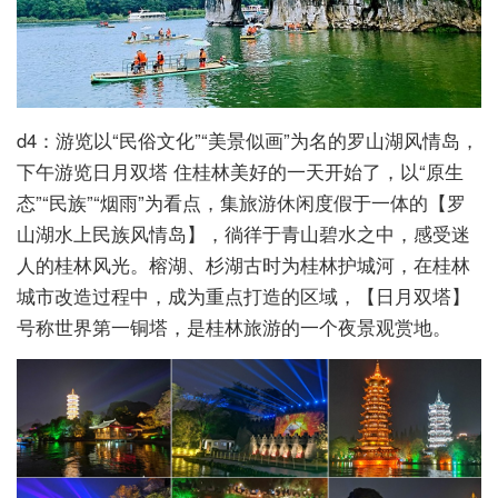
d4：游览以“民俗文化”“美景似画”为名的罗山湖风情岛，
下午游览日月双塔 住桂林美好的一天开始了，以“原生
态”“民族”“烟雨”为看点，集旅游休闲度假于一体的【罗
山湖水上民族风情岛】，徜徉于青山碧水之中，感受迷
人的桂林风光。榕湖、杉湖古时为桂林护城河，在桂林
城市改造过程中，成为重点打造的区域，【日月双塔】
号称世界第一铜塔，是桂林旅游的一个夜景观赏地。