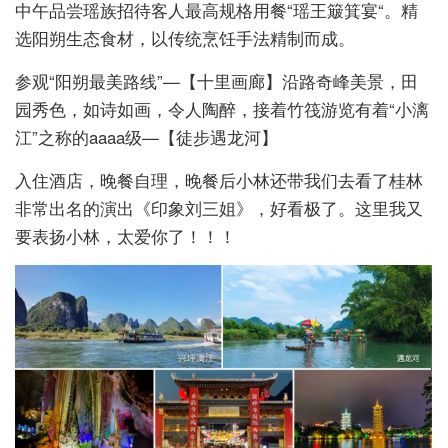
中午品尝瑶族招待客人最高规格用餐“瑶王簸箕宴“。精
选阳朔生态食材，以传统烹饪手法精制而成。
参观“阳朔最美路线”—【十里画廊】沿路奇峰美景，田
园秀色，如诗如画，令人陶醉，接着竹筏游览有着“小漓
江”之称的aaaa级—【徒步遇龙河】
入住酒店，晚餐自理，晚餐后小林还带我们去看了桂林
非常出名的演出《印象刘三姐》，好看极了。这里我又
要表扬小林，太爱你了！！！