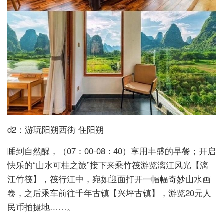
d2：游玩阳朔西街 住阳朔
睡到自然醒，（07：00-08：40）享用丰盛的早餐；开启
快乐的“山水可桂之旅”接下来乘竹筏游览漓江风光【漓
江竹筏】，筏行江中，宛如迎面打开一幅幅奇妙山水画
卷，之后乘车前往千年古镇【兴坪古镇】，游览20元人
民币拍摄地……。