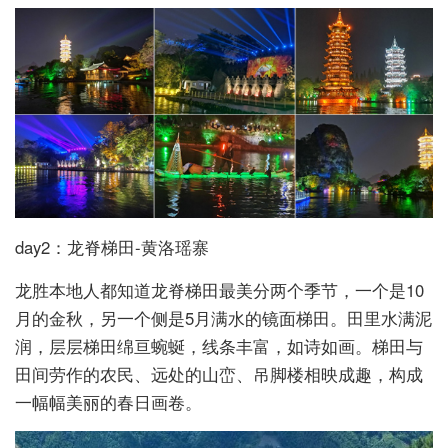
day2：龙脊梯田-黄洛瑶寨
龙胜本地人都知道龙脊梯田最美分两个季节，一个是10
月的金秋，另一个侧是5月满水的镜面梯田。田里水满泥
润，层层梯田绵亘蜿蜒，线条丰富，如诗如画。梯田与
田间劳作的农民、远处的山峦、吊脚楼相映成趣，构成
一幅幅美丽的春日画卷。