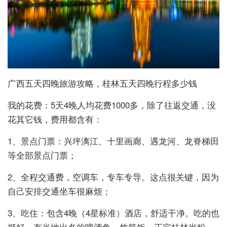
广西五天四晚旅游攻略，桂林五天四晚行程多少钱
我的花费：5天4晚人均花费1000多，除了往返交通，没
花其它钱，费用都含有：
1、景点门票：兴坪漓江、十里画廊、遇龙河、龙脊梯田
等全部景点门票；
2、全程交通费，空调车，专车专导。这点很关键，因为
自己安排交通坐车很麻烦；
3、吃住：包含4晚（4星标准）酒店，舒适干净。吃的也
挺好，有当地出名的啤酒鱼、竹筒饭、正宗桂林米粉