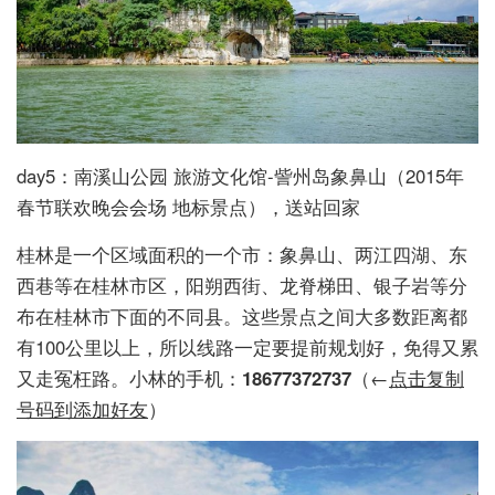
day5：南溪山公园 旅游文化馆-訾州岛象鼻山（2015年
春节联欢晚会会场 地标景点），送站回家
桂林是一个区域面积的一个市：象鼻山、两江四湖、东
西巷等在桂林市区，阳朔西街、龙脊梯田、银子岩等分
布在桂林市下面的不同县。这些景点之间大多数距离都
有100公里以上，所以线路一定要提前规划好，免得又累
又走冤枉路。小林的手机：
18677372737
（←
点击复制
号码到添加好友
）