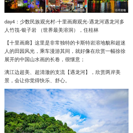
day4：少数民族观光村-十里画廊观光-遇龙河遇龙河多
人竹筏-银子岩 （世界最美溶洞），住桂林
【十里画廊】这里是非常独特的卡斯特岩溶地貌和超迷
人的田园风光，乘车漫游其间，就好像在欣赏一幅徐徐
展开的中国山水画的长卷，很惬意；
漓江边超美、超清澈的支流【遇龙河】，欣赏两岸美
景，会让你觉得快乐、舒心。