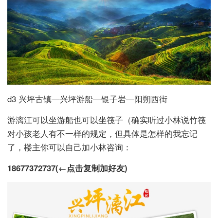
d3 兴坪古镇—兴坪游船—银子岩—阳朔西街
游漓江可以坐游船也可以坐筏子（确实听过小林说竹筏
对小孩老人有不一样的规定，但具体是怎样的我忘记
了，楼主你可以自己加小林咨询：
18677372737
(←点击复制加好友)