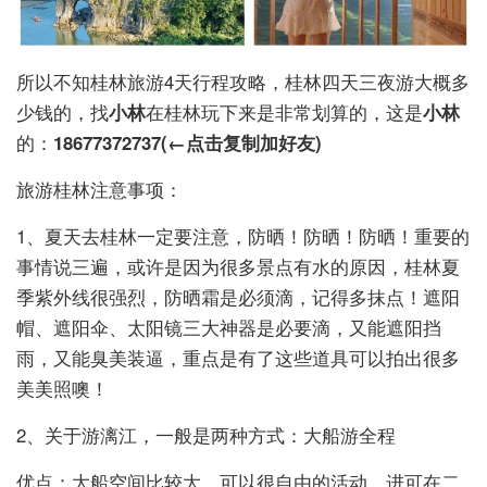
所以不知桂林旅游4天行程攻略，桂林四天三夜游大概多
少钱的，找
小林
在桂林玩下来是非常划算的，这是
小林
的：
18677372737
(←点击复制加好友)
旅游桂林注意事项：
1、夏天去桂林一定要注意，防晒！防晒！防晒！重要的
事情说三遍，或许是因为很多景点有水的原因，桂林夏
季紫外线很强烈，防晒霜是必须滴，记得多抹点！遮阳
帽、遮阳伞、太阳镜三大神器是必要滴，又能遮阳挡
雨，又能臭美装逼，重点是有了这些道具可以拍出很多
美美照噢！
2、关于游漓江，一般是两种方式：大船游全程
优点：大船空间比较大，可以很自由的活动，进可在二