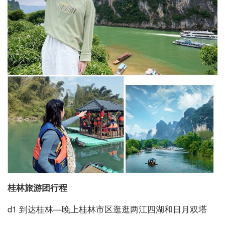
桂林旅游团行程
d1 到达桂林—晚上桂林市区逛逛两江四湖和日月双塔