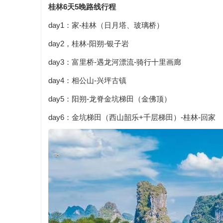
桂林6天5晚路线行程
day1：家-桂林（日月塔、玻璃桥）
day2，桂林-阳朔-银子岩
day3：富里桥-遇龙河漂流-骑行十里画廊
day4：相公山-兴坪古镇
day5：阳朔-龙脊金坑梯田（金佛顶）
day6：金坑梯田（西山韶乐+千层梯田）-桂林-回家