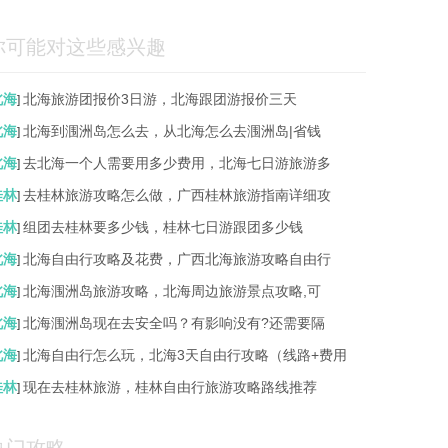
你可能对这些感兴趣
北海
北海旅游团报价3日游，北海跟团游报价三天
]
北海
北海到涠洲岛怎么去，从北海怎么去涠洲岛|省钱
]
北海
去北海一个人需要用多少费用，北海七日游旅游多
]
桂林
去桂林旅游攻略怎么做，广西桂林旅游指南详细攻
]
桂林
组团去桂林要多少钱，桂林七日游跟团多少钱
]
北海
北海自由行攻略及花费，广西北海旅游攻略自由行
]
北海
北海涠洲岛旅游攻略，北海周边旅游景点攻略,可
]
北海
北海涠洲岛现在去安全吗？有影响没有?还需要隔
]
北海
北海自由行怎么玩，北海3天自由行攻略（线路+费用
]
桂林
现在去桂林旅游，桂林自由行旅游攻略路线推荐
]