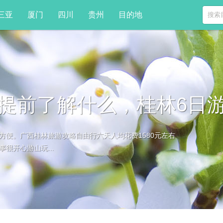
三亚
厦门
四川
贵州
目的地
提前了解什么，桂林6日
便。广西桂林旅游攻略自由行六天人均花费1580元左右
很开心游山玩...