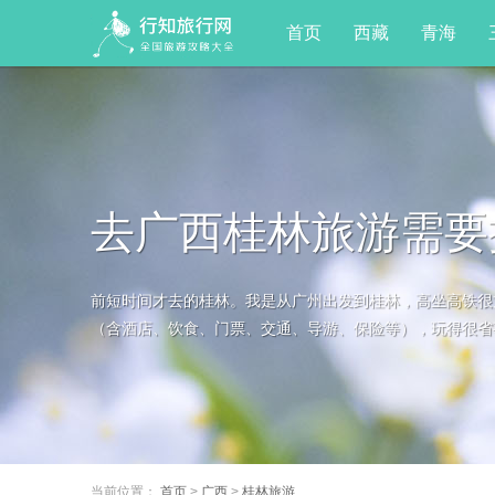
首页
西藏
青海
去广西桂林旅游需要
前短时间才去的桂林。我是从广州出发到桂林，高坐高铁很方
省钱攻略一定要看！
（含酒店、饮食、门票、交通、导游、保险等），玩得很省事
当前位置：
首页
>
广西
>
桂林旅游