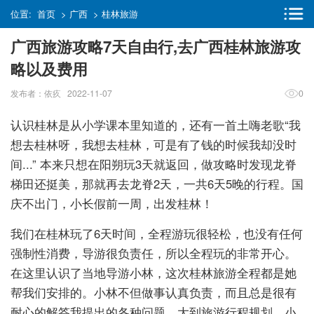
位置:
首页
>
广西
>
桂林旅游
广西旅游攻略7天自由行,去广西桂林旅游攻
略以及费用
发布者：依疚 2022-11-07
0
认识桂林是从小学课本里知道的，还有一首土嗨老歌“我
想去桂林呀，我想去桂林，可是有了钱的时候我却没时
间...” 本来只想在阳朔玩3天就返回，做攻略时发现龙脊
梯田还挺美，那就再去龙脊2天，一共6天5晚的行程。国
庆不出门，小长假前一周，出发桂林！
我们在桂林玩了6天时间，全程游玩很轻松，也没有任何
强制性消费，导游很负责任，所以全程玩的非常开心。
在这里认识了当地导游小林，这次桂林旅游全程都是她
帮我们安排的。小林不但做事认真负责，而且总是很有
耐心的解答我提出的各种问题，大到旅游行程规划，小