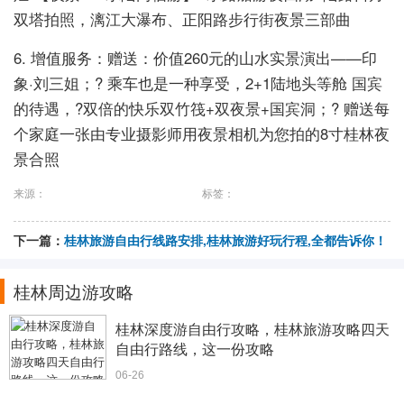
双塔拍照，漓江大瀑布、正阳路步行街夜景三部曲
6. 增值服务：赠送：价值260元的山水实景演出——印
象·刘三姐；? 乘车也是一种享受，2+1陆地头等舱 国宾
的待遇，?双倍的快乐双竹筏+双夜景+国宾洞；? 赠送每
个家庭一张由专业摄影师用夜景相机为您拍的8寸桂林夜
景合照
来源：
标签：
下一篇：
桂林旅游自由行线路安排,桂林旅游好玩行程,全都告诉你！
桂林周边游攻略
桂林深度游自由行攻略，桂林旅游攻略四天
自由行路线，这一份攻略
06-26