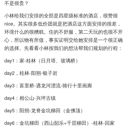
不是很贵？
小林给我们安排的全部是四星级标准的酒店，很赞很
nice。其实很多低价团就是把酒店这方面安排的很差，
环境什么的很糟糕。住的不舒服，第二天玩的也很不开
心，所以物有所值，事实证明交给她安排是一个很正确
的选择。先看看小林按我们的想法帮我们规划的行程：
day1：家-桂林（日月塔、玻璃桥）
day2，桂林-阳朔-银子岩
day3：富里桥-遇龙河漂流-骑行十里画廊
day4：相公山-兴坪古镇
day5：阳朔-龙脊金坑梯田（金佛顶）
day6：金坑梯田（西山韶乐+千层梯田）-桂林-回家