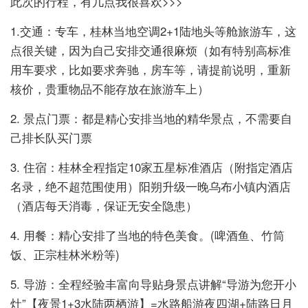
此次的行程，有几点我很喜欢>>>
1.交通：专车，桂林当地空调2+1陆地头等舱旅游车，这
点很关键，因为自己安排交通很麻烦（如有特别高标准
用车要求，比如要求奔驰，房车等，请提前说明，重新
核价，贵重物品不能存放在旅游车上）
2. 景点门票：都是精心安排当地的精华景点，不需要自
己排长队买门票
3. 住宿：桂林全程指定10家五星标准酒店（附指定酒店
名录，绝不超范围使用）阳朔升级一晚乌布小镇内酒店
（酒店每天消毒，保证无安全隐患）
4. 用餐：精心安排了当地的特色美食。(啤酒鱼、竹筒
饭、正宗桂林米粉等)
5. 导游：全程经验丰富向导贴身景点讲解“导游为您开小
灶”【夜景1+3水陆两栖游】=水路船游夜四湖+陆路日月