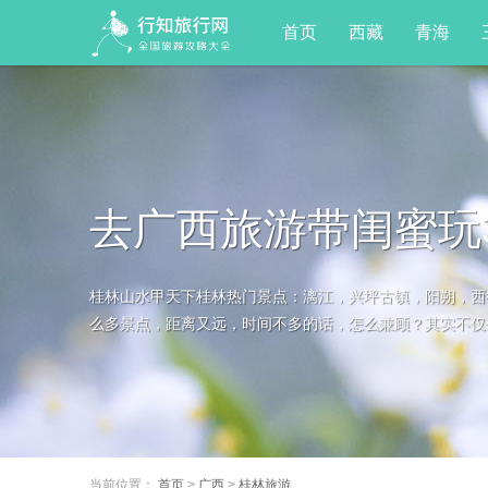
首页
西藏
青海
去广西旅游带闺蜜玩
桂林山水甲天下桂林热门景点：漓江，兴坪古镇，阳朔，西
省心，看完就懂了！
么多景点，距离又远，时间不多的话，怎么兼顾？其实不仅仅
当前位置：
首页
>
广西
>
桂林旅游