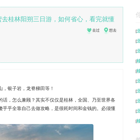
蜜去桂林阳朔三日游，如何省心，看完就懂
去过
想去
[
[
[
[
[
[
山，银子岩，龙脊梯田等！
[
的话，怎么兼顾？其实不仅仅是桂林，全国、乃至世界各
[
傻乎乎全靠自己去做攻略，是很耗时间和金钱的。必须懂
[
[