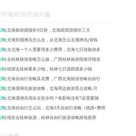
你可能对这些感兴趣
北海
北海旅游团报价3日游，北海跟团游报价三天
]
北海
北海到涠洲岛怎么去，从北海怎么去涠洲岛|省钱
]
北海
去北海一个人需要用多少费用，北海七日游旅游多
]
桂林
去桂林旅游攻略怎么做，广西桂林旅游指南详细攻
]
桂林
组团去桂林要多少钱，桂林七日游跟团多少钱
]
北海
北海自由行攻略及花费，广西北海旅游攻略自由行
]
北海
北海涠洲岛旅游攻略，北海周边旅游景点攻略,可
]
北海
北海涠洲岛现在去安全吗？有影响没有?还需要隔
]
北海
北海自由行怎么玩，北海3天自由行攻略（线路+费用
]
桂林
现在去桂林旅游，桂林自由行旅游攻略路线推荐
]