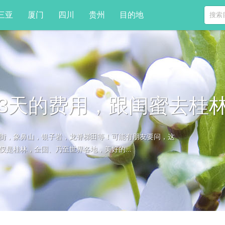
三亚
厦门
四川
贵州
目的地
3天的费用，跟闺蜜去桂
街，象鼻山，银子岩，龙脊梯田等！可能有朋友要问，这
是桂林，全国、乃至世界各地，美好的...