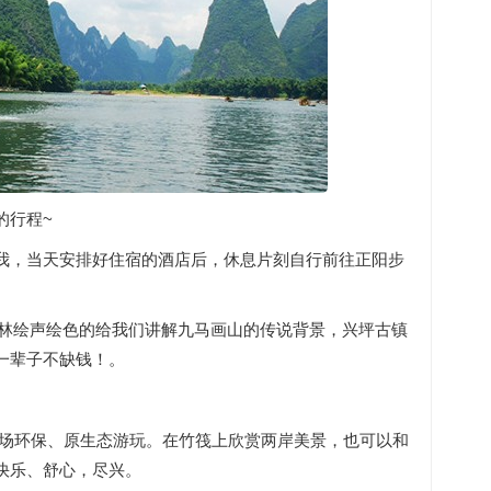
的行程~
我，当天安排好住宿的酒店后，休息片刻自行前往正阳步
 小林绘声绘色的给我们讲解九马画山的传说背景，兴坪古镇
一辈子不缺钱！。
一场环保、原生态游玩。在竹筏上欣赏两岸美景，也可以和
快乐、舒心，尽兴。