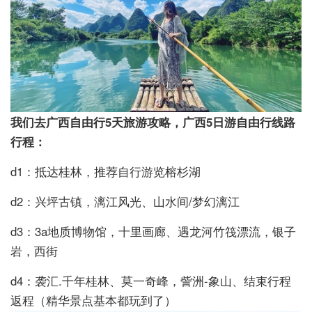
我们去广西自由行5天旅游攻略，广西5日游自由行线路
行程：
d1：抵达桂林，推荐自行游览榕杉湖
d2：兴坪古镇，漓江风光、山水间/梦幻漓江
d3：3a地质博物馆，十里画廊、遇龙河竹筏漂流，银子
岩，西街
d4：袭汇.千年桂林、莫一奇峰，訾洲-象山、结束行程
返程（精华景点基本都玩到了）