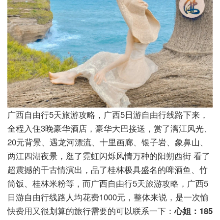
广西自由行5天旅游攻略，广西5日游自由行线路下来，
全程入住3晚豪华酒店，豪华大巴接送，赏了漓江风光、
20元背景、遇龙河漂流、十里画廊、银子岩、象鼻山、
两江四湖夜景，逛了霓虹闪烁风情万种的阳朔西街 看了
超震撼的千古情演出，品了桂林极具盛名的啤酒鱼、竹
筒饭、桂林米粉等，而广西自由行5天旅游攻略，广西5
日游自由行线路人均花费1000元，整体来说，是一次愉
快费用又很划算的旅行需要的可以联系一下：
心姐：185