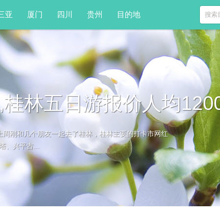
三亚
厦门
四川
贵州
目的地
,桂林五日游报价人均1200
好玩上周刚和几个朋友一起去了桂林，桂林主要的打卡市网红
、兴平古...