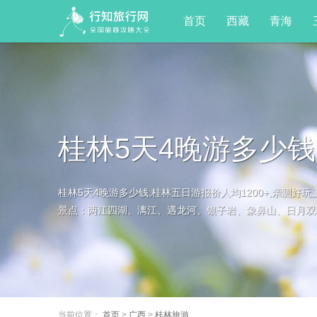
首页
西藏
青海
桂林5天4晚游多少钱
桂林5天4晚游多少钱,桂林五日游报价人均1200+,亲测
景点：两江四湖、漓江、遇龙河、银子岩、象鼻山、日月双塔
当前位置：
首页
>
广西
>
桂林旅游