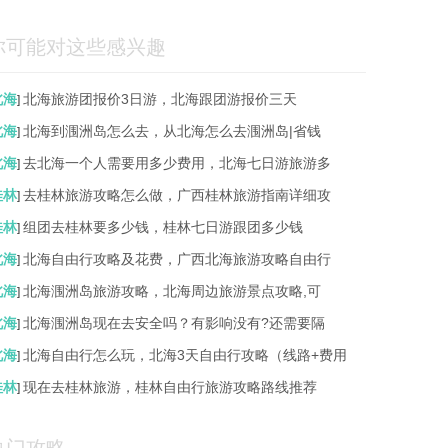
你可能对这些感兴趣
北海
北海旅游团报价3日游，北海跟团游报价三天
]
北海
北海到涠洲岛怎么去，从北海怎么去涠洲岛|省钱
]
北海
去北海一个人需要用多少费用，北海七日游旅游多
]
桂林
去桂林旅游攻略怎么做，广西桂林旅游指南详细攻
]
桂林
组团去桂林要多少钱，桂林七日游跟团多少钱
]
北海
北海自由行攻略及花费，广西北海旅游攻略自由行
]
北海
北海涠洲岛旅游攻略，北海周边旅游景点攻略,可
]
北海
北海涠洲岛现在去安全吗？有影响没有?还需要隔
]
北海
北海自由行怎么玩，北海3天自由行攻略（线路+费用
]
桂林
现在去桂林旅游，桂林自由行旅游攻略路线推荐
]