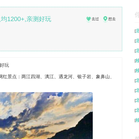
1200+,亲测好玩
去过
想去
[
[
[
[
测好玩
[
网红景点：两江四湖、漓江、遇龙河、银子岩、象鼻山、
[
[
[
[
[