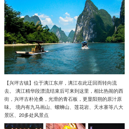
【兴坪古镇】位于漓江东岸，漓江在此迂回而转向流
去。 漓江精华段漂流结束后可来到这里，相比热闹的西
街，兴坪古朴沧桑，光滑的青石板，更显阳朔的原汁原
味。 境内有九马画山、螺蛳山、莲花岩、天水寨等八大
景区、20多处风景点