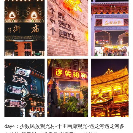
day4：少数民族观光村-十里画廊观光-遇龙河遇龙河多