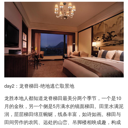
day2：龙脊梯田-绝地逃亡取景地
龙胜本地人都知道龙脊梯田最美分两个季节，一个是10
月的金秋，另一个侧是5月满水的镜面梯田。田里水满泥
润，层层梯田绵亘蜿蜒，线条丰富，如诗如画。梯田与
田间劳作的农民、远处的山峦、吊脚楼相映成趣，构成