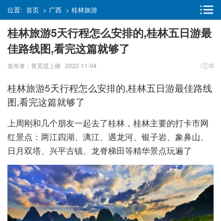
位置:
首页
>
广西
>
桂林旅游
桂林旅游5天行程怎么安排的,桂林五日游最
佳路线图,看完这篇就够了
发布者：青芜堤上柳 2022-11-04
0
桂林旅游5天行程怎么安排的,桂林五日游最佳路线
图,看完这篇就够了
上周刚和几个朋友一起去了桂林，桂林主要的打卡市网
红景点：两江四湖、漓江、遇龙河、银子岩、象鼻山、
日月双塔、兴平古镇、龙脊梯田等精华景点玩遍了