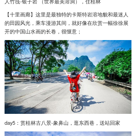
人竹筏-银子岩 （世界最美溶洞），住桂林
【十里画廊】这里是最独特的卡斯特岩溶地貌和最迷人
的田园风光，乘车漫游其间，就好像在欣赏一幅徐徐展
开的中国山水画的长卷，很惬意；
day5：赏桂林古八景-象鼻山，逛东西巷，送站回家