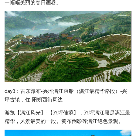
一幅幅美丽的春日画卷。
day3：古东瀑布-兴坪漓江乘船（漓江最精华路段）-兴
坪古镇，住 阳朔西街周边
游览【漓江风光】-【兴坪佳境】，兴坪漓江段是漓江最
精华，风景最美的一段。黄布倒影等漓江绝色景观。