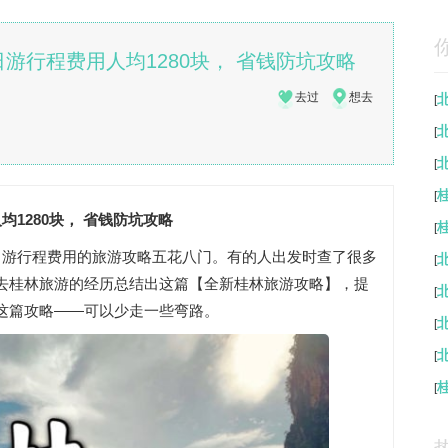
游行程费用人均1280块， 省钱防坑攻略
去过
想去
[
[
[
[
1280块， 省钱防坑攻略
[
日游行程费用的旅游攻略五花八门。有的人出发时查了很多
[
去桂林旅游的经历总结出这篇【全新桂林旅游攻略】，提
[
这篇攻略——可以少走一些弯路。
[
[
[