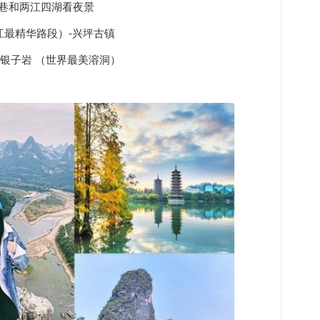
西巷和两江四湖看夜景
漓江最精华路段）-兴坪古镇
-银子岩 （世界最美溶洞）