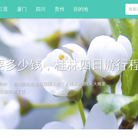
三亚
厦门
四川
贵州
目的地
要多少钱，桂林四日游行程
80块， 省钱防坑攻略现在网上关于去桂林旅游4天大概要
发时查了很...