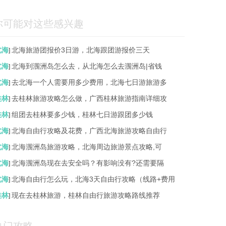
你可能对这些感兴趣
北海
北海旅游团报价3日游，北海跟团游报价三天
]
北海
北海到涠洲岛怎么去，从北海怎么去涠洲岛|省钱
]
北海
去北海一个人需要用多少费用，北海七日游旅游多
]
桂林
去桂林旅游攻略怎么做，广西桂林旅游指南详细攻
]
桂林
组团去桂林要多少钱，桂林七日游跟团多少钱
]
北海
北海自由行攻略及花费，广西北海旅游攻略自由行
]
北海
北海涠洲岛旅游攻略，北海周边旅游景点攻略,可
]
北海
北海涠洲岛现在去安全吗？有影响没有?还需要隔
]
北海
北海自由行怎么玩，北海3天自由行攻略（线路+费用
]
桂林
现在去桂林旅游，桂林自由行旅游攻略路线推荐
]