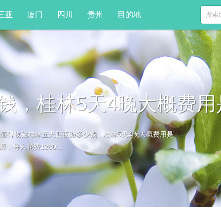
三亚
厦门
四川
贵州
目的地
钱，桂林5天4晚大概费
值得收藏桂林五天四夜游多少钱，桂林5天4晚大概费用是
，每人花费1280...