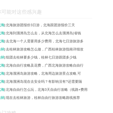
你可能对这些感兴趣
北海
北海旅游团报价3日游，北海跟团游报价三天
]
北海
北海到涠洲岛怎么去，从北海怎么去涠洲岛|省钱
]
北海
去北海一个人需要用多少费用，北海七日游旅游多
]
桂林
去桂林旅游攻略怎么做，广西桂林旅游指南详细攻
]
桂林
组团去桂林要多少钱，桂林七日游跟团多少钱
]
北海
北海自由行攻略及花费，广西北海旅游攻略自由行
]
北海
北海涠洲岛旅游攻略，北海周边旅游景点攻略,可
]
北海
北海涠洲岛现在去安全吗？有影响没有?还需要隔
]
北海
北海自由行怎么玩，北海3天自由行攻略（线路+费用
]
桂林
现在去桂林旅游，桂林自由行旅游攻略路线推荐
]