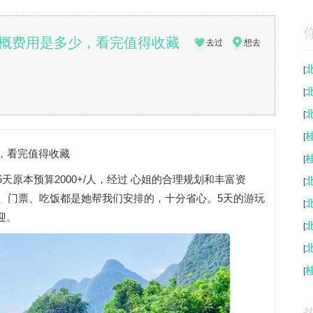
大概费用是多少，看完值得收藏
去过
想去
[
[
[
[
，看完值得收藏
[
天原本预算2000+/人，经过 心姐的合理规划和丰富资
[
店、门票、吃饭都是她帮我们安排的，十分省心。5天的游玩
[
迎。
[
[
[