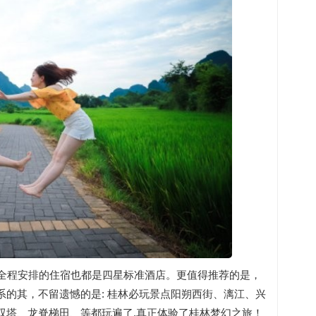
少全程安排的住宿也都是四星标准酒店。更值得推荐的是，
的其，不留遗憾的是: 桂林必玩景点阳朔西街、漓江、兴
双塔、龙脊梯田、等都玩遍了,真正体验了桂林梦幻之旅！