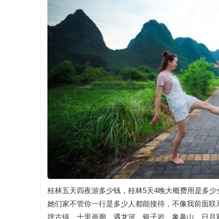
桂林五天四夜游多少钱，桂林5天4晚大概费用是多
她们家不管你一行是多少人都能接待，不像我前面联系
坪古镇、十里画廊、遇龙河、银子岩、象鼻山、日月