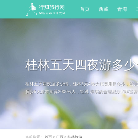
首页
西藏
青海
桂林五天四夜游多少
桂林五天四夜游多少钱，桂林5天4晚大概费用是多少，看完
藏
多少5天原本预算2000+/人，经过 琪琪的合理规划和丰富资源
当前位置：
首页
>
广西
>
桂林旅游