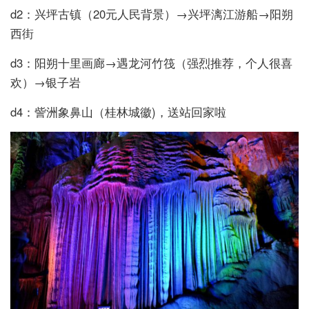
d2：兴坪古镇（20元人民背景）→兴坪漓江游船→阳朔
西街
d3：阳朔十里画廊→遇龙河竹筏（强烈推荐，个人很喜
欢）→银子岩
d4：訾洲象鼻山（桂林城徽)，送站回家啦