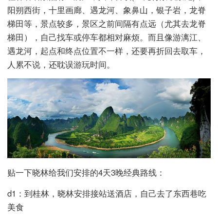
阳朔西街，十里画廊、遇龙河、象鼻山，银子岩，龙脊
梯田等，景点较多，景区之前间隔有点远（尤其去龙脊
梯田），自己找车或停车都相对麻烦。而且像游漓江、
遇龙河，起点和终点位置不一样，还要再折回去取车，
人累不说，还耽误游玩时间。
贴一下晓林给我们安排的4天3晚经典路线：
d1：到桂林，晓林安排接站送酒店，自己去了东西巷吃
美食