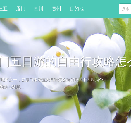
三亚
厦门
四川
贵州
目的地
门五日游的自由行攻略怎
海城市之一，去厦门旅游五天四晚怎么玩好呢？下面以我个
随心洒脱...