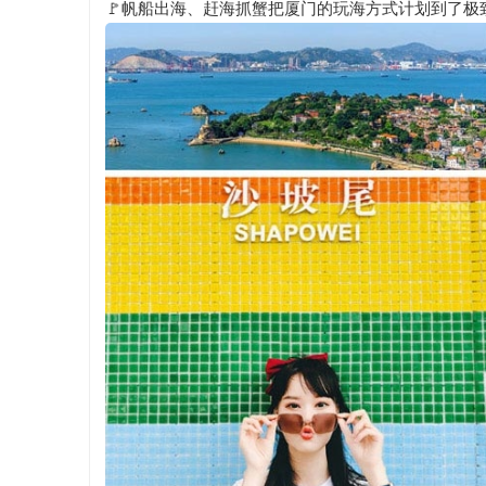
🚩帆船出海、赶海抓蟹把厦门的玩海方式计划到了极