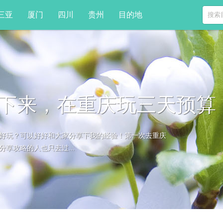
三亚
厦门
四川
贵州
目的地
下来，在重庆玩三天预算，
好玩？可以好好和大家分享下我的经验！第一次去重庆
享攻略的人也只去过...