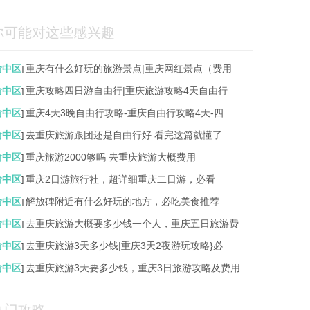
你可能对这些感兴趣
渝中区
重庆有什么好玩的旅游景点|重庆网红景点（费用
]
渝中区
重庆攻略四日游自由行|重庆旅游攻略4天自由行
]
渝中区
重庆4天3晚自由行攻略-重庆自由行攻略4天-四
]
渝中区
去重庆旅游跟团还是自由行好 看完这篇就懂了
]
渝中区
重庆旅游2000够吗 去重庆旅游大概费用
]
渝中区
重庆2日游旅行社，超详细重庆二日游，必看
]
渝中区
解放碑附近有什么好玩的地方，必吃美食推荐
]
渝中区
去重庆旅游大概要多少钱一个人，重庆五日旅游费
]
渝中区
去重庆旅游3天多少钱|重庆3天2夜游玩攻略}必
]
渝中区
去重庆旅游3天要多少钱，重庆3日旅游攻略及费用
]