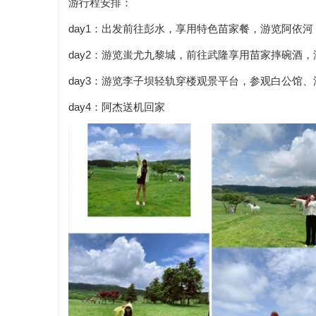
游行程安排：
day1：出发前往彭水，享用特色苗家餐，游览阿依
day2：游览蚩尤九黎城，前往武隆享用苗家摔碗酒
day3：游览李子坝轻轨穿楼观景平台，参观白公馆
day4：阿杰送机回家