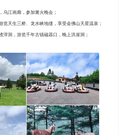
河，乌江画廊，参加篝火晚会；
，游览天生三桥、龙水峡地缝，享受金佛山天星温泉；
、渣滓洞，游览千年古镇磁器口，晚上洪崖洞；