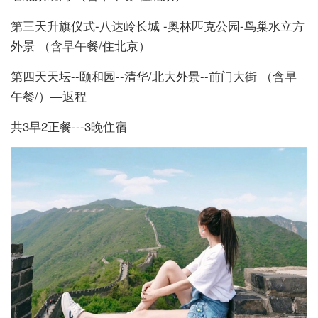
第三天升旗仪式-八达岭长城 -奥林匹克公园-鸟巢水立方
外景 （含早午餐/住北京）
第四天天坛--颐和园--清华/北大外景--前门大街 （含早
午餐/）—返程
共3早2正餐---3晚住宿