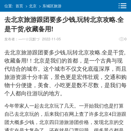
位置:
首页
>
北京
>
东城区旅游
去北京旅游跟团要多少钱,玩转北京攻略.全
是干货,收藏备用!
发布者：—━☆沉默づ 2022-11-05
0
去北京旅游跟团要多少钱,玩转北京攻略.全是干货,
收藏备用!！北京是我们的首都，是一个古典与现
代结合的城市。这个城市不仅文化底蕴深厚，而且
旅游资源十分丰富，景色更是宏伟壮观，交通和购
物十分便捷，美食、小吃更是数不尽数，是我们每
个人都向往游玩的地方。
今年带家人一起去北京玩了几天。一开始我们也是打算
自己去北京玩的，后来我们在网上查了许多北京4日游跟
团大概多少钱，北京四日游旅游团价格，发现北京的交
通实在是太复杂了，还有就是门票问题，很多景点都是