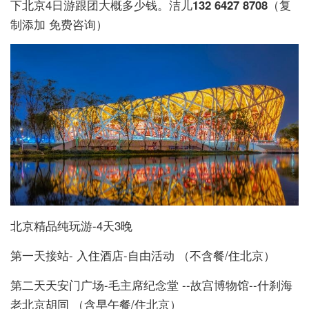
下北京4日游跟团大概多少钱。洁儿
132 6427 8708
（复
制添加 免费咨询）
北京精品纯玩游-4天3晚
第一天接站- 入住酒店-自由活动 （不含餐/住北京）
第二天天安门广场-毛主席纪念堂 --故宫博物馆--什刹海
老北京胡同 （含早午餐/住北京）